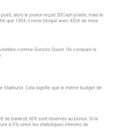
int, alors le joueur reçoit 20 Cash points, mais le
chit que 150 €, il reste bloqué avec 450 € de mise
s volatiles comme Gonzo’s Quest. On compare la
é.
me Starburst. Cela signifie que le même budget de
 € de bankroll, 60 € sont réservés au bonus. Si la
eure à 5 % selon les statistiques internes de