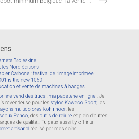
Machines à sous dépôt minimum Belgique : la vérité crue derrière les promesses de “bonus”
iens
arnets Broleskine
ctes Nord éditions
apier Carbone : festival de l’image imprimée
001 is the new 1060
ocation et vente de machines à badges
rinne vend des trucs : ma papeterie en ligne
: Je
uis revendeuse pour les
stylos Kaweco Sport
, les
rayons multicolores Koh-i-noor
, les
iseaux Penco
, des
outils de reliure
et plein d’autres
rques de qualité… Tu peux aussi t’y offrir un
rnet artisanal
réalisé par mes soins.