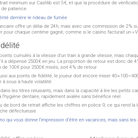
trait minimum sur Cashlib est 5 €, et que la procédure de vérificatio
e de patience.
érité derrière le rideau de fumée
ire offre un délai de 24 h, mais avec une commission de 2 % sur le
er pour chaque centime gagné, comme si le casino facturait un « VIP
délité
ints cumulés à la vitesse d’un train à grande vitesse, mais chaque
qu’il a dépensé 2500 € en jeu. La proportion de retour est donc de 
in de 100 € pour 2500 € misés, soit 4 % de retour.
si aux points de fidélité, le joueur doit encore miser 40 × 100 = 40
à sous à haute volatilité.
 dans les titres reluisants, mais dans la capacité à lire les petits
 à l’hygiène dentaire, rapidement avalée sans bénéfice réel.
de bord de retrait affiche les chiffres en police 9, ce qui rend la
orche défectueuse.
no qui vous donne l’impression d’être en vacances, mais sans les c