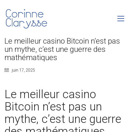
Le meilleur casino Bitcoin n’est pas
un mythe, c’est une guerre des
mathématiques
juin 17, 2025
Le meilleur casino
Bitcoin n’est pas un
mythe, c’est une guerre
des mathématiques