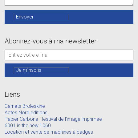
Abonnez-vous à ma newsletter
Liens
Carnets Broleskine
Actes Nord éditions
Papier Carbone : festival de l’image imprimée
6001 is the new 1060
Location et vente de machines à badges