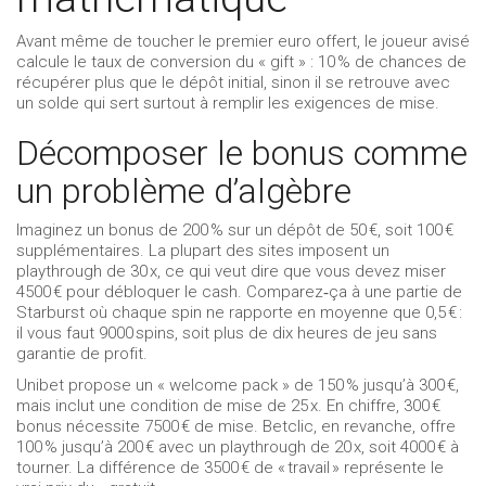
Avant même de toucher le premier euro offert, le joueur avisé
calcule le taux de conversion du « gift » : 10 % de chances de
récupérer plus que le dépôt initial, sinon il se retrouve avec
un solde qui sert surtout à remplir les exigences de mise.
Décomposer le bonus comme
un problème d’algèbre
Imaginez un bonus de 200 % sur un dépôt de 50 €, soit 100 €
supplémentaires. La plupart des sites imposent un
playthrough de 30 x, ce qui veut dire que vous devez miser
4500 € pour débloquer le cash. Comparez‑ça à une partie de
Starburst où chaque spin ne rapporte en moyenne que 0,5 € :
il vous faut 9000 spins, soit plus de dix heures de jeu sans
garantie de profit.
Unibet propose un « welcome pack » de 150 % jusqu’à 300 €,
mais inclut une condition de mise de 25 x. En chiffre, 300 €
bonus nécessite 7500 € de mise. Betclic, en revanche, offre
100 % jusqu’à 200 € avec un playthrough de 20 x, soit 4000 € à
tourner. La différence de 3500 € de « travail » représente le