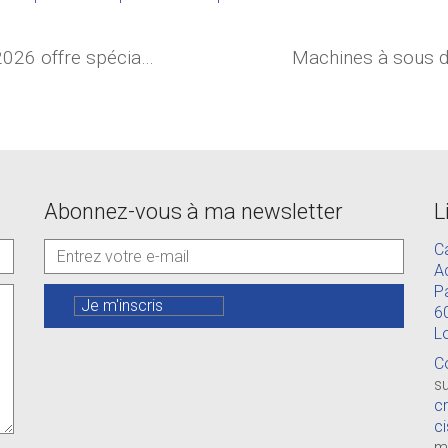
ladbrokes casino cashback bonus 2026 offre spéciale Belgique : la réalité crue derrière le vernis
Abonnez-vous à ma newsletter
L
C
A
P
6
L
Co
s
c
c
ma