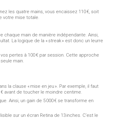
agnez les quatre mains, vous encaissez 110 €, soit
e votre mise totale.
ère chaque main de manière indépendante. Ainsi,
tat. La logique de la « streak » est donc un leurre
ez vos pertes à 100 € par session. Cette approche
 seule main.
s la clause « mise en jeu ». Par exemple, il faut
0 € avant de toucher le moindre centime.
ue. Ainsi, un gain de 5 000 € se transforme en
 lisible sur un écran Retina de 13 inches. C’est le