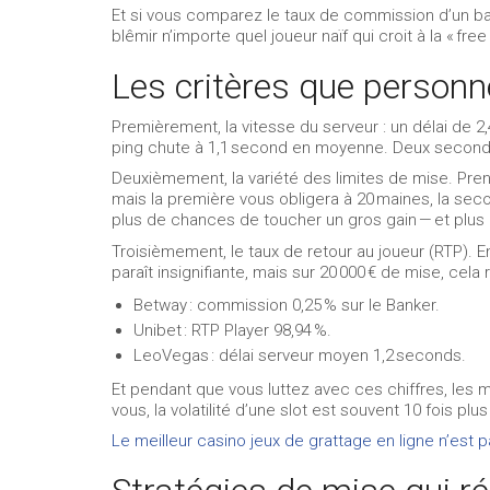
Et si vous comparez le taux de commission d’un bacca
blêmir n’importe quel joueur naïf qui croit à la « f
Les critères que personn
Premièrement, la vitesse du serveur : un délai de
ping chute à 1,1 second en moyenne. Deux secondes e
Deuxièmement, la variété des limites de mise. Preno
mais la première vous obligera à 20 maines, la secon
plus de chances de toucher un gros gain — et plu
Troisièmement, le taux de retour au joueur (RTP). En
paraît insignifiante, mais sur 20 000 € de mise, ce
Betway : commission 0,25 % sur le Banker.
Unibet : RTP Player 98,94 %.
LeoVegas : délai serveur moyen 1,2 seconds.
Et pendant que vous luttez avec ces chiffres, les
vous, la volatilité d’une slot est souvent 10 fois p
Le meilleur casino jeux de grattage en ligne n’est