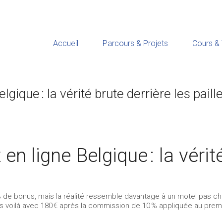
Accueil
Parcours & Projets
Cours &
lgique : la vérité brute derrière les paill
en ligne Belgique : la vérit
% de bonus, mais la réalité ressemble davantage à un motel pas che
us voilà avec 180 € après la commission de 10 % appliquée au premie