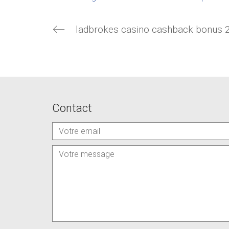
Contact