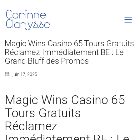
Magic Wins Casino 65 Tours Gratuits
Réclamez Immédiatement BE : Le
Grand Bluff des Promos
juin 17, 2025
Magic Wins Casino 65
Tours Gratuits
Réclamez
Immédiatement BE : Le