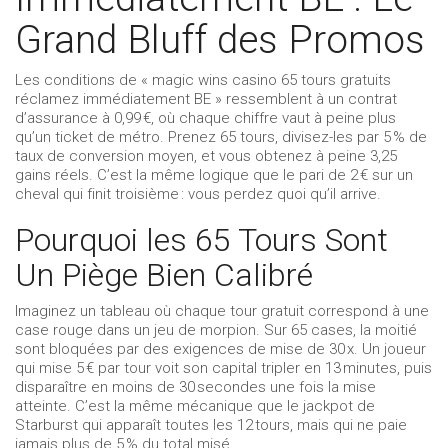
Grand Bluff des Promos
Les conditions de « magic wins casino 65 tours gratuits
réclamez immédiatement BE » ressemblent à un contrat
d’assurance à 0,99 €, où chaque chiffre vaut à peine plus
qu’un ticket de métro. Prenez 65 tours, divisez-les par 5 % de
taux de conversion moyen, et vous obtenez à peine 3,25
gains réels. C’est la même logique que le pari de 2 € sur un
cheval qui finit troisième : vous perdez quoi qu’il arrive.
Pourquoi les 65 Tours Sont
Un Piège Bien Calibré
Imaginez un tableau où chaque tour gratuit correspond à une
case rouge dans un jeu de morpion. Sur 65 cases, la moitié
sont bloquées par des exigences de mise de 30 x. Un joueur
qui mise 5 € par tour voit son capital tripler en 13 minutes, puis
disparaître en moins de 30 secondes une fois la mise
atteinte. C’est la même mécanique que le jackpot de
Starburst qui apparaît toutes les 12 tours, mais qui ne paie
jamais plus de 5 % du total misé.