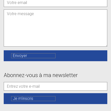
Abonnez-vous à ma newsletter