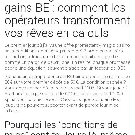
gains BE : comment les
opérateurs transforment
vos rêves en calculs
Le premier jour où j’ai vu une offre promettant « magic casino
sans conditions de mise », j’ai compté 3 promesses : zéro
restriction, retrait immédiat, et un portefeuille qui gonfle
comme un ballon de baudruche. En réalité, chaque promesse
cache une équation, souvent biaisée par un facteur de 0,85.
Prenons un exemple concret : Betfair propose une remise de
20 € sur votre premier dépôt de 50 €. La condition cachée ?
Vous devez miser 5 fois ce bonus, soit 100 €. Si vous jouez à
Starburst, chaque spin coûte 0,10 €, alors il vous faut 1 000
spins pour toucher le seuil. C’est plus que la plupart des
joueurs ne peuvent supporter avant de perdre leur mise
initiale.
Pourquoi les “conditions de