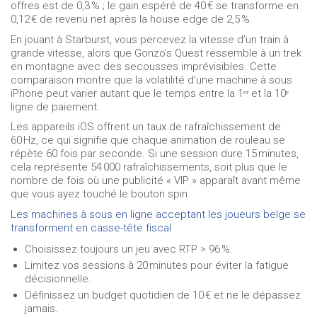
offres est de 0,3 % ; le gain espéré de 40 € se transforme en
0,12 € de revenu net après la house edge de 2,5 %.
En jouant à Starburst, vous percevez la vitesse d’un train à
grande vitesse, alors que Gonzo’s Quest ressemble à un trek
en montagne avec des secousses imprévisibles. Cette
comparaison montre que la volatilité d’une machine à sous
iPhone peut varier autant que le temps entre la 1ᵉʳ et la 10ᵉ
ligne de paiement.
Les appareils iOS offrent un taux de rafraîchissement de
60 Hz, ce qui signifie que chaque animation de rouleau se
répète 60 fois par seconde. Si une session dure 15 minutes,
cela représente 54 000 rafraîchissements, soit plus que le
nombre de fois où une publicité « VIP » apparaît avant même
que vous ayez touché le bouton spin.
Les machines à sous en ligne acceptant les joueurs belge se
transforment en casse-tête fiscal
Choisissez toujours un jeu avec RTP > 96 %.
Limitez vos sessions à 20 minutes pour éviter la fatigue
décisionnelle.
Définissez un budget quotidien de 10 € et ne le dépassez
jamais.