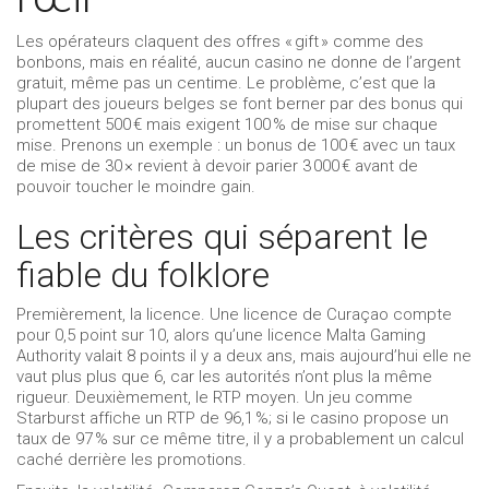
Les opérateurs claquent des offres « gift » comme des
bonbons, mais en réalité, aucun casino ne donne de l’argent
gratuit, même pas un centime. Le problème, c’est que la
plupart des joueurs belges se font berner par des bonus qui
promettent 500 € mais exigent 100 % de mise sur chaque
mise. Prenons un exemple : un bonus de 100 € avec un taux
de mise de 30 × revient à devoir parier 3 000 € avant de
pouvoir toucher le moindre gain.
Les critères qui séparent le
fiable du folklore
Premièrement, la licence. Une licence de Curaçao compte
pour 0,5 point sur 10, alors qu’une licence Malta Gaming
Authority valait 8 points il y a deux ans, mais aujourd’hui elle ne
vaut plus plus que 6, car les autorités n’ont plus la même
rigueur. Deuxièmement, le RTP moyen. Un jeu comme
Starburst affiche un RTP de 96,1 %; si le casino propose un
taux de 97 % sur ce même titre, il y a probablement un calcul
caché derrière les promotions.