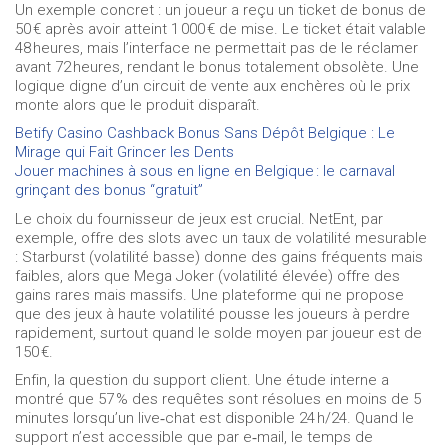
Un exemple concret : un joueur a reçu un ticket de bonus de
50 € après avoir atteint 1 000 € de mise. Le ticket était valable
48 heures, mais l’interface ne permettait pas de le réclamer
avant 72 heures, rendant le bonus totalement obsolète. Une
logique digne d’un circuit de vente aux enchères où le prix
monte alors que le produit disparaît.
Betify Casino Cashback Bonus Sans Dépôt Belgique : Le
Mirage qui Fait Grincer les Dents
Jouer machines à sous en ligne en Belgique : le carnaval
grinçant des bonus “gratuit”
Le choix du fournisseur de jeux est crucial. NetEnt, par
exemple, offre des slots avec un taux de volatilité mesurable
: Starburst (volatilité basse) donne des gains fréquents mais
faibles, alors que Mega Joker (volatilité élevée) offre des
gains rares mais massifs. Une plateforme qui ne propose
que des jeux à haute volatilité pousse les joueurs à perdre
rapidement, surtout quand le solde moyen par joueur est de
150 €.
Enfin, la question du support client. Une étude interne a
montré que 57 % des requêtes sont résolues en moins de 5
minutes lorsqu’un live‑chat est disponible 24 h/24. Quand le
support n’est accessible que par e‑mail, le temps de