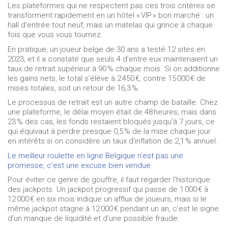
Les plateformes qui ne respectent pas ces trois critères se
transforment rapidement en un hôtel « VIP » bon marché : un
hall d’entrée tout neuf, mais un matelas qui grince à chaque
fois que vous vous tournez.
En pratique, un joueur belge de 30 ans a testé 12 sites en
2023, et il a constaté que seuls 4 d’entre eux maintenaient un
taux de retrait supérieur à 90 % chaque mois. Si on additionne
les gains nets, le total s’élève à 2 450 €, contre 15 000 € de
mises totales, soit un retour de 16,3 %.
Le processus de retrait est un autre champ de bataille. Chez
une plateforme, le délai moyen était de 48 heures, mais dans
23 % des cas, les fonds restaient bloqués jusqu’à 7 jours, ce
qui équivaut à perdre presque 0,5 % de la mise chaque jour
en intérêts si on considère un taux d’inflation de 2,1 % annuel.
Le meilleur roulette en ligne Belgique n’est pas une
promesse, c’est une excuse bien vendue
Pour éviter ce genre de gouffre, il faut regarder l’historique
des jackpots. Un jackpot progressif qui passe de 1 000 € à
12 000 € en six mois indique un afflux de joueurs, mais si le
même jackpot stagne à 12 000 € pendant un an, c’est le signe
d’un manque de liquidité et d’une possible fraude.