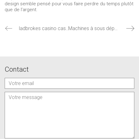
design semble pensé pour vous faire perdre du temps plutôt
que de l’argent.
ladbrokes casino cashback bonus 2026 offre spéciale Belgique : la réalité crue derrière le vernis
Machines à sous dépôt minimum Belgique : la vérité crue derrière les promesses de “bonus”
Contact