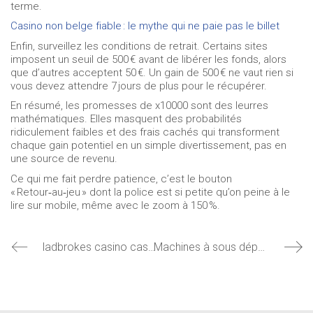
terme.
Casino non belge fiable : le mythe qui ne paie pas le billet
Enfin, surveillez les conditions de retrait. Certains sites
imposent un seuil de 500 € avant de libérer les fonds, alors
que d’autres acceptent 50 €. Un gain de 500 € ne vaut rien si
vous devez attendre 7 jours de plus pour le récupérer.
En résumé, les promesses de x10000 sont des leurres
mathématiques. Elles masquent des probabilités
ridiculement faibles et des frais cachés qui transforment
chaque gain potentiel en un simple divertissement, pas en
une source de revenu.
Ce qui me fait perdre patience, c’est le bouton
« Retour‑au‑jeu » dont la police est si petite qu’on peine à le
lire sur mobile, même avec le zoom à 150 %.
ladbrokes casino cashback bonus 2026 offre spéciale Belgique : la réalité crue derrière le vernis
Machines à sous dépôt minimum Belgique : la vérité crue derrière les promesses de “bonus”