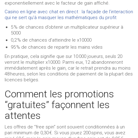
exponentiellement avec le facteur de gain affiché.
Casino en ligne avec chat en direct : la façade de l’interaction
qui ne sert qu’à masquer les mathématiques du profit
5 % de chances d’obtenir un multiplicateur supérieur à
5000
0,2 % de chances d’atteindre le x10000
95 % de chances de repartir les mains vides
En pratique, cela signifie que sur 10 000 joueurs, seuls 20
verront le multiplier x10000. Parmi eux, 12 abandonneront
immédiatement après le gain, car le retrait prendra au moins
48 heures, selon les conditions de paiement de la plupart des
licences belges.
Comment les promotions
“gratuites” façonnent les
attentes
Les offres de “free spin” sont souvent conditionnées à un
pari minimum de 0,30 €. Si vous jouez 200 spins, vous avez