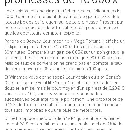
Les casinos en ligne aiment afficher des multiplicateurs de
10 000 comme s’ils étaient des armes de guerre. 27 % des
joueurs belges qui cliquent sur cette promesse finissent par
perdre plus que leur dépôt initial. Et c’est précisément ce
que les opérateurs comptent exploiter.
Parlons de Betway. Leur machine « Mega Fortune » affiche un
jackpot qui peut atteindre 15 000 € dans une session de
30 minutes. Comparé à un gain de 0,05 € sur un spin gratuit, le
rendement est littéralement astronomique : 300 000 fois plus.
Mais ce taux de conversion ne prend pas en compte le taux
de perte moyen de 95 % sur les premières 100 spins.
Et Winamax, vous connaissez ? Leur version du slot Gonzo’s
Quest utilise une volatilité “haute” où chaque cascade peut
doubler la mise, mais le coût moyen d’un spin est de 0,20 €. Si
vous misez 10 €, vous avez besoin de 5 cascades
successives pour atteindre le point mort. Une probabilité de
0,12 % de toucher le multiplicateur maximum rend la chose
tout aussi improbable qu’une pluie de météorites.
Unibet propose une promotion “VIP” qui semble alléchante.
Le mot “VIP” est en fait un leurre, un simple label de 0,5 % de
récompense supplémentaire sur le total des mises. En