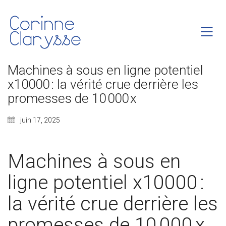
Machines à sous en ligne potentiel
x10000 : la vérité crue derrière les
promesses de 10 000 x
juin 17, 2025
Machines à sous en
ligne potentiel x10000 :
la vérité crue derrière les
promesses de 10 000 x