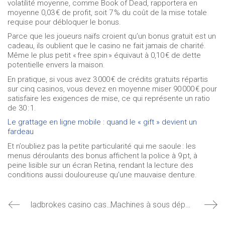
volatilité moyenne, comme Book of Dead, rapportera en
moyenne 0,03 € de profit, soit 7 % du coût de la mise totale
requise pour débloquer le bonus.
Parce que les joueurs naïfs croient qu’un bonus gratuit est un
cadeau, ils oublient que le casino ne fait jamais de charité.
Même le plus petit « free spin » équivaut à 0,10 € de dette
potentielle envers la maison.
En pratique, si vous avez 3 000 € de crédits gratuits répartis
sur cinq casinos, vous devez en moyenne miser 90 000 € pour
satisfaire les exigences de mise, ce qui représente un ratio
de 30 : 1.
Le grattage en ligne mobile : quand le « gift » devient un
fardeau
Et n’oubliez pas la petite particularité qui me saoule : les
menus déroulants des bonus affichent la police à 9 pt, à
peine lisible sur un écran Retina, rendant la lecture des
conditions aussi douloureuse qu’une mauvaise denture.
ladbrokes casino cashback bonus 2026 offre spéciale Belgique : la réalité crue derrière le vernis
Machines à sous dépôt minimum Belgique : la vérité crue derrière les promesses de “bonus”