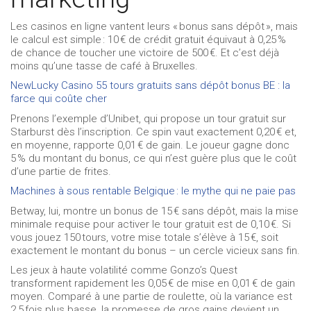
Les casinos en ligne vantent leurs « bonus sans dépôt », mais
le calcul est simple : 10 € de crédit gratuit équivaut à 0,25 %
de chance de toucher une victoire de 500 €. Et c’est déjà
moins qu’une tasse de café à Bruxelles.
NewLucky Casino 55 tours gratuits sans dépôt bonus BE : la
farce qui coûte cher
Prenons l’exemple d’Unibet, qui propose un tour gratuit sur
Starburst dès l’inscription. Ce spin vaut exactement 0,20 € et,
en moyenne, rapporte 0,01 € de gain. Le joueur gagne donc
5 % du montant du bonus, ce qui n’est guère plus que le coût
d’une partie de frites.
Machines à sous rentable Belgique : le mythe qui ne paie pas
Betway, lui, montre un bonus de 15 € sans dépôt, mais la mise
minimale requise pour activer le tour gratuit est de 0,10 €. Si
vous jouez 150 tours, votre mise totale s’élève à 15 €, soit
exactement le montant du bonus – un cercle vicieux sans fin.
Les jeux à haute volatilité comme Gonzo’s Quest
transforment rapidement les 0,05 € de mise en 0,01 € de gain
moyen. Comparé à une partie de roulette, où la variance est
2,5 fois plus basse, la promesse de gros gains devient un