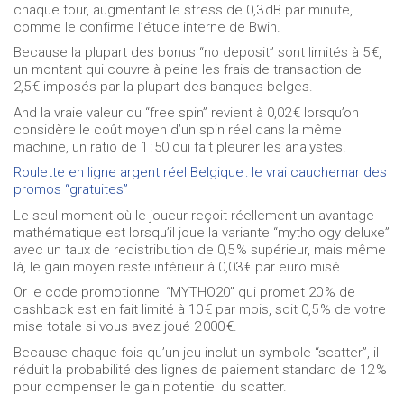
chaque tour, augmentant le stress de 0,3 dB par minute,
comme le confirme l’étude interne de Bwin.
Because la plupart des bonus “no deposit” sont limités à 5 €,
un montant qui couvre à peine les frais de transaction de
2,5 € imposés par la plupart des banques belges.
And la vraie valeur du “free spin” revient à 0,02 € lorsqu’on
considère le coût moyen d’un spin réel dans la même
machine, un ratio de 1 : 50 qui fait pleurer les analystes.
Roulette en ligne argent réel Belgique : le vrai cauchemar des
promos “gratuites”
Le seul moment où le joueur reçoit réellement un avantage
mathématique est lorsqu’il joue la variante “mythology deluxe”
avec un taux de redistribution de 0,5 % supérieur, mais même
là, le gain moyen reste inférieur à 0,03 € par euro misé.
Or le code promotionnel “MYTHO20” qui promet 20 % de
cashback est en fait limité à 10 € par mois, soit 0,5 % de votre
mise totale si vous avez joué 2 000 €.
Because chaque fois qu’un jeu inclut un symbole “scatter”, il
réduit la probabilité des lignes de paiement standard de 12 %
pour compenser le gain potentiel du scatter.