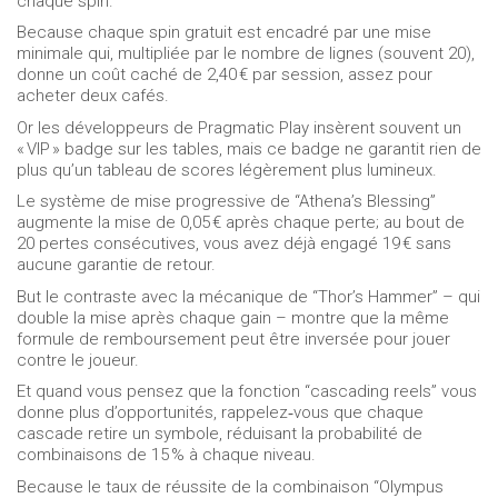
chaque spin.
Because chaque spin gratuit est encadré par une mise
minimale qui, multipliée par le nombre de lignes (souvent 20),
donne un coût caché de 2,40 € par session, assez pour
acheter deux cafés.
Or les développeurs de Pragmatic Play insèrent souvent un
« VIP » badge sur les tables, mais ce badge ne garantit rien de
plus qu’un tableau de scores légèrement plus lumineux.
Le système de mise progressive de “Athena’s Blessing”
augmente la mise de 0,05 € après chaque perte; au bout de
20 pertes consécutives, vous avez déjà engagé 19 € sans
aucune garantie de retour.
But le contraste avec la mécanique de “Thor’s Hammer” – qui
double la mise après chaque gain – montre que la même
formule de remboursement peut être inversée pour jouer
contre le joueur.
Et quand vous pensez que la fonction “cascading reels” vous
donne plus d’opportunités, rappelez‑vous que chaque
cascade retire un symbole, réduisant la probabilité de
combinaisons de 15 % à chaque niveau.
Because le taux de réussite de la combinaison “Olympus