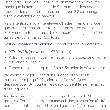
Un tour de “Hercules Quest” dure en moyenne 2,3 minutes,
tandis que la même session de Starburst ne dépasse pas
45 secondes ; la différence est un facteur 3,2 qui change
toute la dynamique de bankroll.
Mais attention, la volatilité élevée d’Hades Inferno implique
que 70 % des sessions se terminent en pertes de moins de
0,5 € – une perte quasi invisible comparée à un gain de 100 €
qui survient une fois sur 500 tours.
Casino Paysafecard Belgique : Le vrai coût de la « gratuité »
RTP : 96,2 % (moyenne) – 97,8 % (max)
Volatilité : basse, moyenne, haute – choisissez selon votre
tolérance au risque
Temps moyen d’un spin : 1,8 s à 4,5 s selon le développeur
Par exemple, le jeu “Poseidon’s Trident” propose un
multiplicateur jusqu’à 12×, alors que Gonzo’s Quest ne
dépasse que 10×, pourtant les deux utilisent le même moteur
de rolling reels.
And la plupart des joueurs croient que le « gift » de 20 tours
gratuits offerts par Unibet est une aubaine, alors qu’en réalité
ces tours sont limités à 0,10 € par ligne, soit 1,20 € maximum à