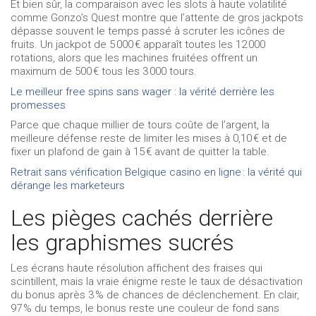
Et bien sûr, la comparaison avec les slots à haute volatilité
comme Gonzo’s Quest montre que l’attente de gros jackpots
dépasse souvent le temps passé à scruter les icônes de
fruits. Un jackpot de 5 000 € apparaît toutes les 12 000
rotations, alors que les machines fruitées offrent un
maximum de 500 € tous les 3 000 tours.
Le meilleur free spins sans wager : la vérité derrière les
promesses
Parce que chaque millier de tours coûte de l’argent, la
meilleure défense reste de limiter les mises à 0,10 € et de
fixer un plafond de gain à 15 € avant de quitter la table.
Retrait sans vérification Belgique casino en ligne : la vérité qui
dérange les marketeurs
Les pièges cachés derrière
les graphismes sucrés
Les écrans haute résolution affichent des fraises qui
scintillent, mais la vraie énigme reste le taux de désactivation
du bonus après 3 % de chances de déclenchement. En clair,
97 % du temps, le bonus reste une couleur de fond sans