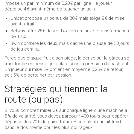
impose un pari minimum de 0,20 € par ligne ; le joueur
dépense 4 € avant même de toucher un gain.
Unibet propose un bonus de 30 € mais exige 8 € de mise
avant retrait.
Betway offre 25 € de « gift » avec un taux de transformation
de 12 %.
Bwin combine les deux, mais cache une clause de 30 jours
de jeu continu.
Parce que chaque fruit a son piège, la cerise sur le gâteau se
transforme en cerise qui éclate sous la pression du cash‑out.
Un joueur qui mise 5 € obtient en moyenne 0,25 € de retour,
soit 5 % de perte net par session.
Stratégies qui tiennent la
route (ou pas)
Si vous comptez miser 2 € sur chaque ligne d’une machine à
5 % de volatilité, vous devez parcourir 400 tours pour espérer
dépasser les 20 € de gains totaux – un calcul qui fait froid
dans le dos même pour les plus courageux.