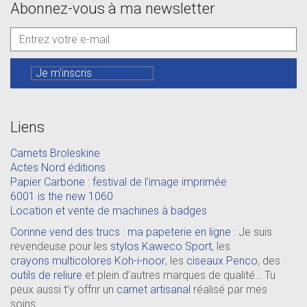
Abonnez-vous à ma newsletter
Liens
Carnets Broleskine
Actes Nord éditions
Papier Carbone : festival de l’image imprimée
6001 is the new 1060
Location et vente de machines à badges
Corinne vend des trucs : ma papeterie en ligne
: Je suis
revendeuse pour les
stylos Kaweco Sport
, les
crayons multicolores Koh-i-noor
, les
ciseaux Penco
, des
outils de reliure
et plein d’autres marques de qualité… Tu
peux aussi t’y offrir un
carnet artisanal
réalisé par mes
soins.