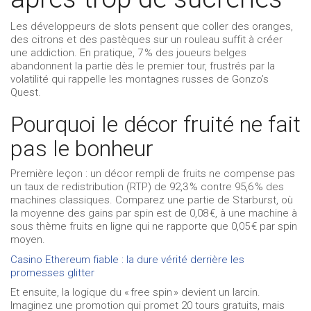
Les développeurs de slots pensent que coller des oranges,
des citrons et des pastèques sur un rouleau suffit à créer
une addiction. En pratique, 7 % des joueurs belges
abandonnent la partie dès le premier tour, frustrés par la
volatilité qui rappelle les montagnes russes de Gonzo’s
Quest.
Pourquoi le décor fruité ne fait
pas le bonheur
Première leçon : un décor rempli de fruits ne compense pas
un taux de redistribution (RTP) de 92,3 % contre 95,6 % des
machines classiques. Comparez une partie de Starburst, où
la moyenne des gains par spin est de 0,08 €, à une machine à
sous thème fruits en ligne qui ne rapporte que 0,05 € par spin
moyen.
Casino Ethereum fiable : la dure vérité derrière les
promesses glitter
Et ensuite, la logique du « free spin » devient un larcin.
Imaginez une promotion qui promet 20 tours gratuits, mais