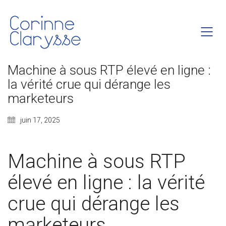
Machine à sous RTP élevé en ligne :
la vérité crue qui dérange les
marketeurs
juin 17, 2025
Machine à sous RTP
élevé en ligne : la vérité
crue qui dérange les
marketeurs