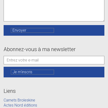
Abonnez-vous à ma newsletter
Liens
Carnets Broleskine
Actes Nord éditions