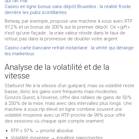
qui fait mal
Casino en ligne bonus sans dépôt Bruxelles : la réalité froide
derrière les pubs scintillantes
Betway, par exemple, propose une machine à sous avec RTP
97,2 % et un bonus de 200 % sur le premier dépôt. Ce « gift »
n’est qu’une façade : la vraie valeur réside dans le taux de
retour, pas dans la promesse de doubler votre argent.
Casino carte bancaire retrait instantané : la vérité qui dérange
les marketeux
Analyse de la volatilité et de la
vitesse
Starburst file à la vitesse d’un guépard, mais sa volatilité reste
basse, donc les gains sont fréquents mais modestes.
Gonzo’s Quest, à l’inverse, offre des rafales de gains de 50 %
à 250 % de la mise, mais avec des intervalles plus longs. Une
machine à sous rtp élevé en ligne combine souvent une
volatilité moyenne avec un RTP proche de 99 % pour offrir
des sessions où chaque spin compte vraiment.
RTP ≥ 97 % → priorité absolue
Volatilité moyenne → équilibre gains/pertes