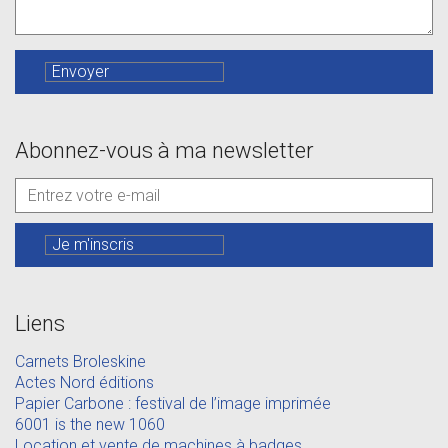
Abonnez-vous à ma newsletter
Liens
Carnets Broleskine
Actes Nord éditions
Papier Carbone : festival de l’image imprimée
6001 is the new 1060
Location et vente de machines à badges