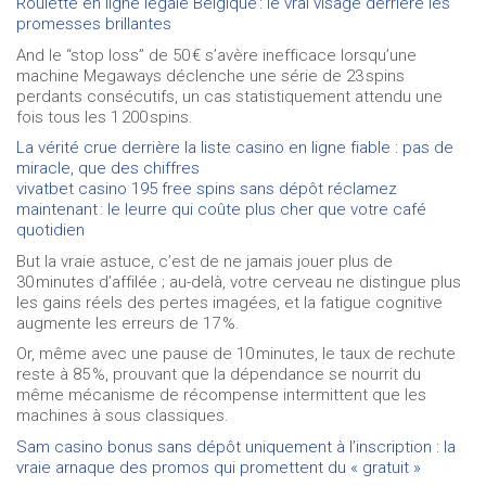
Roulette en ligne légale Belgique : le vrai visage derrière les
promesses brillantes
And le “stop loss” de 50 € s’avère inefficace lorsqu’une
machine Megaways déclenche une série de 23 spins
perdants consécutifs, un cas statistiquement attendu une
fois tous les 1 200 spins.
La vérité crue derrière la liste casino en ligne fiable : pas de
miracle, que des chiffres
vivatbet casino 195 free spins sans dépôt réclamez
maintenant : le leurre qui coûte plus cher que votre café
quotidien
But la vraie astuce, c’est de ne jamais jouer plus de
30 minutes d’affilée ; au-delà, votre cerveau ne distingue plus
les gains réels des pertes imagées, et la fatigue cognitive
augmente les erreurs de 17 %.
Or, même avec une pause de 10 minutes, le taux de rechute
reste à 85 %, prouvant que la dépendance se nourrit du
même mécanisme de récompense intermittent que les
machines à sous classiques.
Sam casino bonus sans dépôt uniquement à l’inscription : la
vraie arnaque des promos qui promettent du « gratuit »