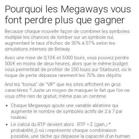
Pourquoi les Megaways vous
font perdre plus que gagner
Because chaque nouvelle façon de combiner les symboles
multiplie les chances de tomber sur un symbole nul,
augmentant le taux d’échec de 30 % à 57 % selon les
simulations internes de Betway.
Avec une mise de 0,10 € et 5 000 tours, vous pouvez perdre
500 € en moins de deux heures, alors que le même budget
vous permettrait de profiter de 250 tours sur Starburst, où le
risque de perte dépasse rarement les 70 % des dépôts.
And les “bonus” de “VIP” que les sites affichent en gros
caractères ? Juste un moyen de masquer le fait que l’on ne
vous offre rien de gratuit, même pas un centime.
Chaque Megaways ajoute une variable aléatoire qui
augmente le nombre de symboles actifs de 2 à 7 par
rouleau.
Le calcul du RTP devient alors : RTP = Σ (gain_i *
probabilité_i) où i représente chaque combinaison
possible, une tâche qui dépasse la capacité d’un humain