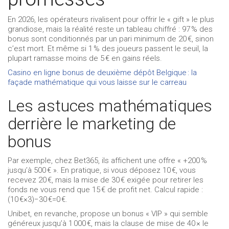
En 2026, les opérateurs rivalisent pour offrir le « gift » le plus
grandiose, mais la réalité reste un tableau chiffré : 97 % des
bonus sont conditionnés par un pari minimum de 20 €, sinon
c’est mort. Et même si 1 % des joueurs passent le seuil, la
plupart ramasse moins de 5 € en gains réels.
Casino en ligne bonus de deuxième dépôt Belgique : la
façade mathématique qui vous laisse sur le carreau
Les astuces mathématiques
derrière le marketing de
bonus
Par exemple, chez Bet365, ils affichent une offre « +200 %
jusqu’à 500 € ». En pratique, si vous déposez 10 €, vous
recevez 20 €, mais la mise de 30 € exigée pour retirer les
fonds ne vous rend que 15 € de profit net. Calcul rapide :
(10 €×3)−30 €=0 €.
Unibet, en revanche, propose un bonus « VIP » qui semble
généreux jusqu’à 1 000 €, mais la clause de mise de 40 × le