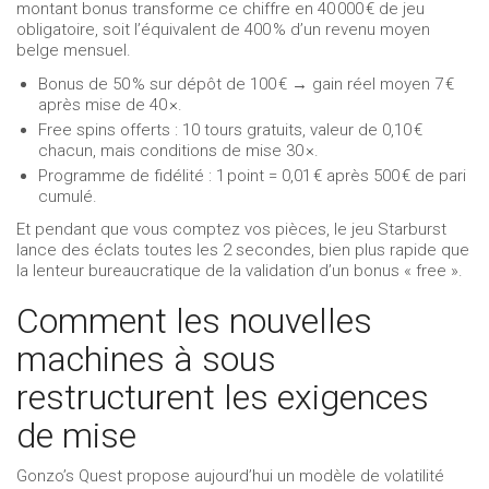
montant bonus transforme ce chiffre en 40 000 € de jeu
obligatoire, soit l’équivalent de 400 % d’un revenu moyen
belge mensuel.
Bonus de 50 % sur dépôt de 100 € → gain réel moyen 7 €
après mise de 40 ×.
Free spins offerts : 10 tours gratuits, valeur de 0,10 €
chacun, mais conditions de mise 30 ×.
Programme de fidélité : 1 point = 0,01 € après 500 € de pari
cumulé.
Et pendant que vous comptez vos pièces, le jeu Starburst
lance des éclats toutes les 2 secondes, bien plus rapide que
la lenteur bureaucratique de la validation d’un bonus « free ».
Comment les nouvelles
machines à sous
restructurent les exigences
de mise
Gonzo’s Quest propose aujourd’hui un modèle de volatilité