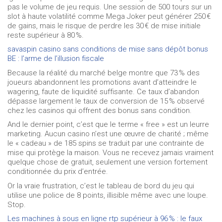
pas le volume de jeu requis. Une session de 500 tours sur un
slot à haute volatilité comme Mega Joker peut générer 250 €
de gains, mais le risque de perdre les 30 € de mise initiale
reste supérieur à 80 %.
savaspin casino sans conditions de mise sans dépôt bonus
BE : l’arme de l’illusion fiscale
Because la réalité du marché belge montre que 73 % des
joueurs abandonnent les promotions avant d’atteindre le
wagering, faute de liquidité suffisante. Ce taux d’abandon
dépasse largement le taux de conversion de 15 % observé
chez les casinos qui offrent des bonus sans condition.
And le dernier point, c’est que le terme « free » est un leurre
marketing. Aucun casino n’est une œuvre de charité ; même
le « cadeau » de 185 spins se traduit par une contrainte de
mise qui protège la maison. Vous ne recevez jamais vraiment
quelque chose de gratuit, seulement une version fortement
conditionnée du prix d’entrée.
Or la vraie frustration, c’est le tableau de bord du jeu qui
utilise une police de 8 points, illisible même avec une loupe.
Stop.
Les machines à sous en ligne rtp supérieur à 96 % : le faux