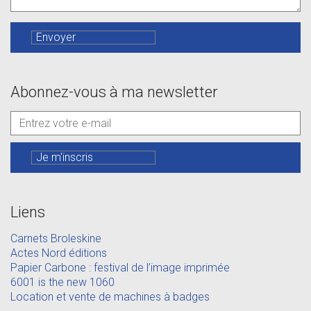
Abonnez-vous à ma newsletter
Liens
Carnets Broleskine
Actes Nord éditions
Papier Carbone : festival de l’image imprimée
6001 is the new 1060
Location et vente de machines à badges