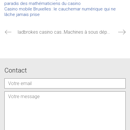
paradis des mathématiciens du casino
Casino mobile Bruxelles : le cauchemar numérique qui ne
lâche jamais prise
ladbrokes casino cashback bonus 2026 offre spéciale Belgique : la réalité crue derrière le vernis
Machines à sous dépôt minimum Belgique : la vérité crue derrière les promesses de “bonus”
Contact