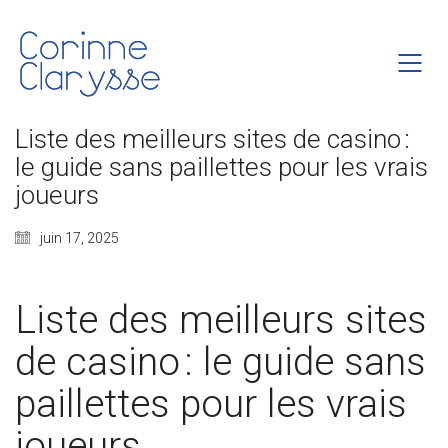
Liste des meilleurs sites de casino :
le guide sans paillettes pour les vrais
joueurs
juin 17, 2025
Liste des meilleurs sites
de casino : le guide sans
paillettes pour les vrais
joueurs