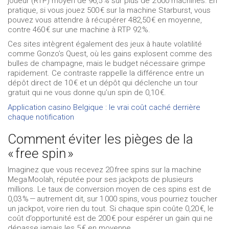
joueur (RTP) moyen de 96,5 % sur plus de 2 000 machines. En
pratique, si vous jouez 500 € sur la machine Starburst, vous
pouvez vous attendre à récupérer 482,50 € en moyenne,
contre 460 € sur une machine à RTP 92 %.
Ces sites intègrent également des jeux à haute volatilité
comme Gonzo’s Quest, où les gains explosent comme des
bulles de champagne, mais le budget nécessaire grimpe
rapidement. Ce contraste rappelle la différence entre un
dépôt direct de 10 € et un dépôt qui déclenche un tour
gratuit qui ne vous donne qu’un spin de 0,10 €.
Application casino Belgique : le vrai coût caché derrière
chaque notification
Comment éviter les pièges de la
« free spin »
Imaginez que vous recevez 20 free spins sur la machine
Mega Moolah, réputée pour ses jackpots de plusieurs
millions. Le taux de conversion moyen de ces spins est de
0,03 % — autrement dit, sur 1 000 spins, vous pourriez toucher
un jackpot, voire rien du tout. Si chaque spin coûte 0,20 €, le
coût d’opportunité est de 200 € pour espérer un gain qui ne
dépasse jamais les 5 € en moyenne.