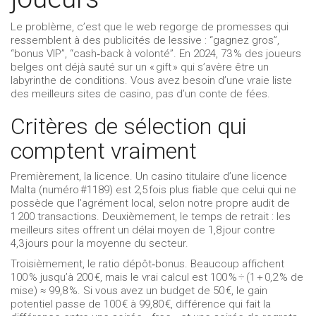
Le problème, c’est que le web regorge de promesses qui
ressemblent à des publicités de lessive : “gagnez gros”,
“bonus VIP”, “cash‑back à volonté”. En 2024, 73 % des joueurs
belges ont déjà sauté sur un « gift » qui s’avère être un
labyrinthe de conditions. Vous avez besoin d’une vraie liste
des meilleurs sites de casino, pas d’un conte de fées.
Critères de sélection qui
comptent vraiment
Premièrement, la licence. Un casino titulaire d’une licence
Malta (numéro #1189) est 2,5 fois plus fiable que celui qui ne
possède que l’agrément local, selon notre propre audit de
1 200 transactions. Deuxièmement, le temps de retrait : les
meilleurs sites offrent un délai moyen de 1,8 jour contre
4,3 jours pour la moyenne du secteur.
Troisièmement, le ratio dépôt‑bonus. Beaucoup affichent
100 % jusqu’à 200 €, mais le vrai calcul est 100 % ÷ (1 + 0,2 % de
mise) ≈ 99,8 %. Si vous avez un budget de 50 €, le gain
potentiel passe de 100 € à 99,80 €, différence qui fait la