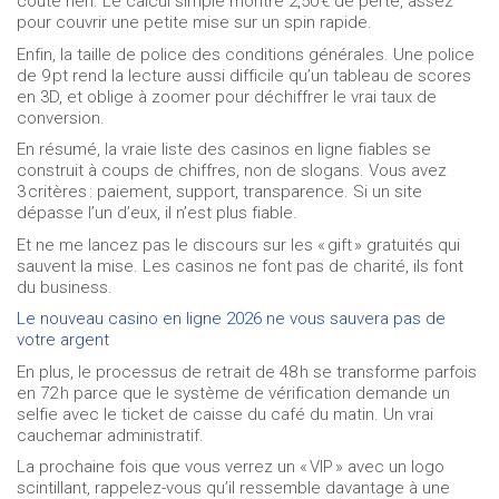
coûte rien. Le calcul simple montre 2,50 € de perte, assez
pour couvrir une petite mise sur un spin rapide.
Enfin, la taille de police des conditions générales. Une police
de 9 pt rend la lecture aussi difficile qu’un tableau de scores
en 3D, et oblige à zoomer pour déchiffrer le vrai taux de
conversion.
En résumé, la vraie liste des casinos en ligne fiables se
construit à coups de chiffres, non de slogans. Vous avez
3 critères : paiement, support, transparence. Si un site
dépasse l’un d’eux, il n’est plus fiable.
Et ne me lancez pas le discours sur les « gift » gratuités qui
sauvent la mise. Les casinos ne font pas de charité, ils font
du business.
Le nouveau casino en ligne 2026 ne vous sauvera pas de
votre argent
En plus, le processus de retrait de 48 h se transforme parfois
en 72 h parce que le système de vérification demande un
selfie avec le ticket de caisse du café du matin. Un vrai
cauchemar administratif.
La prochaine fois que vous verrez un « VIP » avec un logo
scintillant, rappelez-vous qu’il ressemble davantage à une