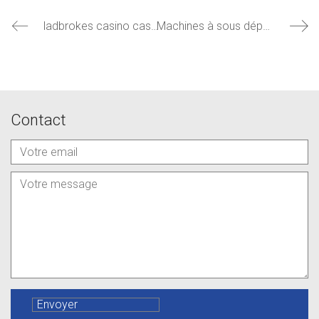
ladbrokes casino cashback bonus 2026 offre spéciale Belgique : la réalité crue derrière le vernis
Machines à sous dépôt minimum Belgique : la vérité crue derrière les promesses de “bonus”
Contact