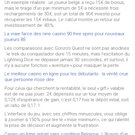
Un exemple réaliste : un joueur belge a reçu 15 € de bonus,
mais le tirage d’un pari minimum de 5 € a nécessité trois
rechargements de 30 €, soit un total de 90 € investis pour
récupérer les 15 € initiaux. Le calcul montre un retour sur
investissement de -83 %.
La vraie farce des nine casino 90 free spins pour nouveaux
joueurs BE
Les comparaisons avec Gonzo’s Quest ne sont pas anodines
: le trek du conquistador dure 15 minutes, mais l’excitation du
Lightning Dice ne dépasse jamais 30 secondes, et surtout, il
n’y a aucune fonction « aventure » pour masquer la perte.
Le meilleur casino en ligne pour les débutants : la vérité crue
que personne n’ose dire
Pour ceux qui cherchent la rentabilité, le seul « gift » valable
est de ne pas jouer. 2 € dépensés sur un tour moyen de
0,12 € d’espérance de gain, c’est 0,17 fois le dépôt initial, soit
un ratio de 0,17 : 1.
L’interface du jeu, avec ses chiffres minuscules, vous oblige
à zoomer à 150 % pour lire le « mise minimum », ce qui ralentit
la prise de décision et augmente la frustration.
Casino en ligne retrait sans condition Belgique : L’illusion d’un