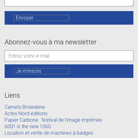
Abonnez-vous à ma newsletter
Liens
Carnets Broleskine
Actes Nord éditions
Papier Carbone : festival de l’image imprimée
6001 is the new 1060
Location et vente de machines à badges