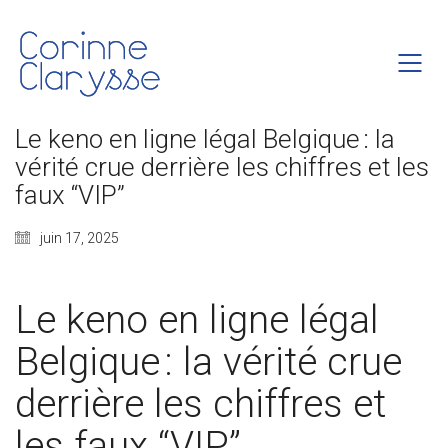
Le keno en ligne légal Belgique : la
vérité crue derrière les chiffres et les
faux “VIP”
juin 17, 2025
Le keno en ligne légal
Belgique : la vérité crue
derrière les chiffres et
les faux “VIP”