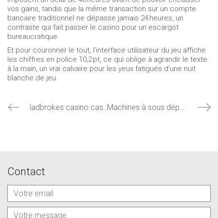
vos gains, tandis que la même transaction sur un compte
bancaire traditionnel ne dépasse jamais 24 heures, un
contraste qui fait passer le casino pour un escargot
bureaucratique.
Et pour couronner le tout, l’interface utilisateur du jeu affiche
les chiffres en police 10,2 pt, ce qui oblige à agrandir le texte
à la main, un vrai calvaire pour les yeux fatigués d’une nuit
blanche de jeu.
ladbrokes casino cashback bonus 2026 offre spéciale Belgique : la réalité crue derrière le vernis
Machines à sous dépôt minimum Belgique : la vérité crue derrière les promesses de “bonus”
Contact