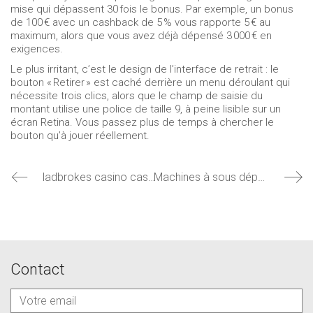
mise qui dépassent 30 fois le bonus. Par exemple, un bonus
de 100 € avec un cashback de 5 % vous rapporte 5 € au
maximum, alors que vous avez déjà dépensé 3 000 € en
exigences.
Le plus irritant, c’est le design de l’interface de retrait : le
bouton « Retirer » est caché derrière un menu déroulant qui
nécessite trois clics, alors que le champ de saisie du
montant utilise une police de taille 9, à peine lisible sur un
écran Retina. Vous passez plus de temps à chercher le
bouton qu’à jouer réellement.
ladbrokes casino cashback bonus 2026 offre spéciale Belgique : la réalité crue derrière le vernis
Machines à sous dépôt minimum Belgique : la vérité crue derrière les promesses de “bonus”
Contact