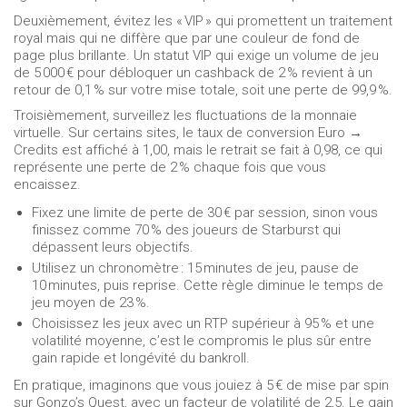
Deuxièmement, évitez les « VIP » qui promettent un traitement
royal mais qui ne diffère que par une couleur de fond de
page plus brillante. Un statut VIP qui exige un volume de jeu
de 5 000 € pour débloquer un cashback de 2 % revient à un
retour de 0,1 % sur votre mise totale, soit une perte de 99,9 %.
Troisièmement, surveillez les fluctuations de la monnaie
virtuelle. Sur certains sites, le taux de conversion Euro →
Credits est affiché à 1,00, mais le retrait se fait à 0,98, ce qui
représente une perte de 2 % chaque fois que vous
encaissez.
Fixez une limite de perte de 30 € par session, sinon vous
finissez comme 70 % des joueurs de Starburst qui
dépassent leurs objectifs.
Utilisez un chronomètre : 15 minutes de jeu, pause de
10 minutes, puis reprise. Cette règle diminue le temps de
jeu moyen de 23 %.
Choisissez les jeux avec un RTP supérieur à 95 % et une
volatilité moyenne, c’est le compromis le plus sûr entre
gain rapide et longévité du bankroll.
En pratique, imaginons que vous jouiez à 5 € de mise par spin
sur Gonzo’s Quest, avec un facteur de volatilité de 2,5. Le gain