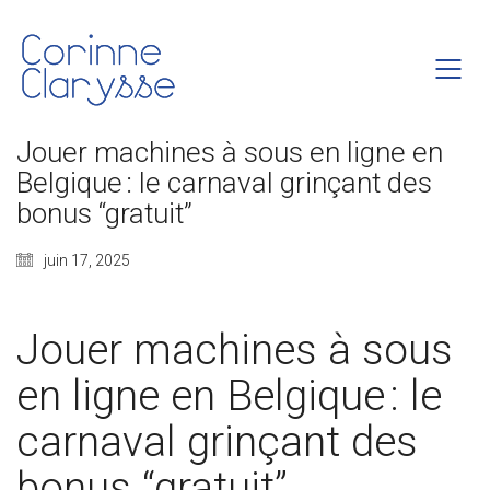
Jouer machines à sous en ligne en
Belgique : le carnaval grinçant des
bonus “gratuit”
juin 17, 2025
Jouer machines à sous
en ligne en Belgique : le
carnaval grinçant des
bonus “gratuit”