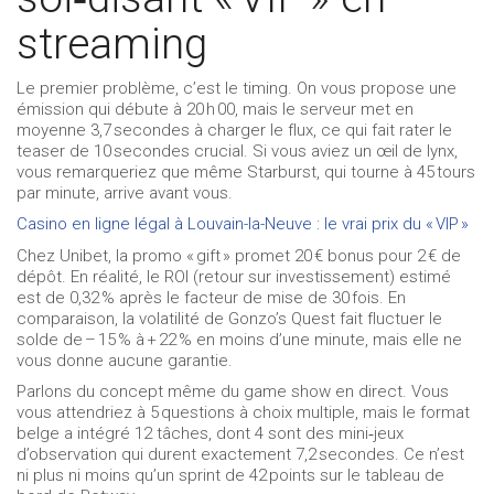
streaming
Le premier problème, c’est le timing. On vous propose une
émission qui débute à 20 h 00, mais le serveur met en
moyenne 3,7 secondes à charger le flux, ce qui fait rater le
teaser de 10 secondes crucial. Si vous aviez un œil de lynx,
vous remarqueriez que même Starburst, qui tourne à 45 tours
par minute, arrive avant vous.
Casino en ligne légal à Louvain-la-Neuve : le vrai prix du « VIP »
Chez Unibet, la promo « gift » promet 20 € bonus pour 2 € de
dépôt. En réalité, le ROI (retour sur investissement) estimé
est de 0,32 % après le facteur de mise de 30 fois. En
comparaison, la volatilité de Gonzo’s Quest fait fluctuer le
solde de – 15 % à + 22 % en moins d’une minute, mais elle ne
vous donne aucune garantie.
Parlons du concept même du game show en direct. Vous
vous attendriez à 5 questions à choix multiple, mais le format
belge a intégré 12 tâches, dont 4 sont des mini‑jeux
d’observation qui durent exactement 7,2 secondes. Ce n’est
ni plus ni moins qu’un sprint de 42 points sur le tableau de