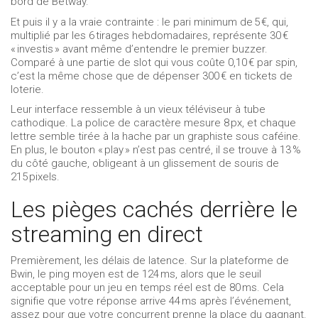
bord de Betway.
Et puis il y a la vraie contrainte : le pari minimum de 5 €, qui,
multiplié par les 6 tirages hebdomadaires, représente 30 €
« investis » avant même d’entendre le premier buzzer.
Comparé à une partie de slot qui vous coûte 0,10 € par spin,
c’est la même chose que de dépenser 300 € en tickets de
loterie.
Leur interface ressemble à un vieux téléviseur à tube
cathodique. La police de caractère mesure 8 px, et chaque
lettre semble tirée à la hache par un graphiste sous caféine.
En plus, le bouton « play » n’est pas centré, il se trouve à 13 %
du côté gauche, obligeant à un glissement de souris de
215 pixels.
Les pièges cachés derrière le
streaming en direct
Premièrement, les délais de latence. Sur la plateforme de
Bwin, le ping moyen est de 124 ms, alors que le seuil
acceptable pour un jeu en temps réel est de 80 ms. Cela
signifie que votre réponse arrive 44 ms après l’événement,
assez pour que votre concurrent prenne la place du gagnant.