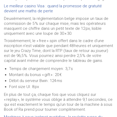
Le meilleur casino Visa : quand la promesse de gratuité
devient une maths de perte
Deuxièmement, la réglementation belge impose un taux de
commission de 5 % sur chaque mise, mais les opérateurs
masquent ce chiffre dans un petit texte de 12 px, lisible
uniquement avec une loupe de 30 × 30.
Troisièmement, le « free » spin offert dans le cadre d’une
inscription n’est valable que pendant 48 heures et uniquement
sur le jeu Crazy Time, dont la RTP (taux de retour au joueur)
est de 96,5 %. Vous pourriez ainsi perdre 2,5 % de votre
capital avant même de comprendre le tableau de gains.
Temps de chargement moyen : 3,7 s
Montant du bonus « gift » : 20 €
Débit du serveur Bwin : 124 ms
Font size UI : 8 px
En plus de tout ça, chaque fois que vous cliquez sur
« replay », le système vous oblige à attendre 9,1 secondes, ce
qui est exactement le temps qu’un tour de la machine à sous
Book of Ra prend pour tourner complètement.
Machines à sous jackpot quotidien : la roulette russe du