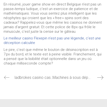
En résumé, jouer game show en direct Belgique n’est pas un
passe‑temps ludique, c’est un exercice de patience et de
mathématiques. Vous vous sentez plus intelligent que les
néophytes qui croient que les « free » spins sont des
cadeaux? Rappelez‑vous que même les casinos ne donnent
jamais d’argent gratuit. Et cette police de 8 px qui frôle le
minuscule, c’est juste la cerise sur le gâteau.
Le meilleur casino Flexepin n’est pas une légende, c’est une
déception calculée
Le pire, c’est que même le bouton de désinscription est à
7 px du bord, et le texte est à peine visible. Franchement, qui
a pensé que la lisibilité était optionnelle dans un jeu où
chaque milliseconde compte?
ladbrokes casino cashback bonus 2026 offre spéciale Belgique : la réalité crue derrière le vernis
Machines à sous dépôt minimum Belgique : la vérité crue derrière les promesses de “bonus”