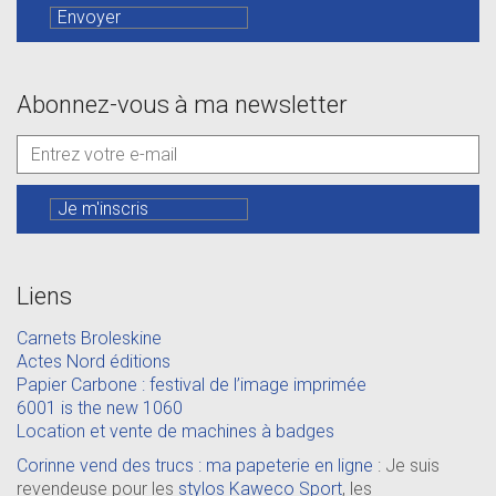
Abonnez-vous à ma newsletter
Liens
Carnets Broleskine
Actes Nord éditions
Papier Carbone : festival de l’image imprimée
6001 is the new 1060
Location et vente de machines à badges
Corinne vend des trucs : ma papeterie en ligne
: Je suis
revendeuse pour les
stylos Kaweco Sport
, les