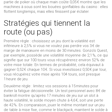
partie de poker où chaque main coûte 0,05 € montre que les
machines à sous sont les bouées gonflables du casino : elles
flottent longtemps, mais elles finissent par éclater.
Stratégies qui tiennent la
route (ou pas)
Première règle : choisissez un jeu dont la volatilité est
inférieure à 2,5 % si vous ne voulez pas perdre vos 3 € de
marge de manœuvre en moins de 30 minutes. Gonzo’s Quest,
par exemple, possède une volatilité moyenne de 2,1 %, ce qui
signifie que sur 100 tours vous récupérerez environ 52 % de
votre mise totale. En termes de probabilité, cela équivaut à
gagner 0,52 € chaque 10 €. Si vous investissez 0,50 € par tour,
vous récupérez votre mise après 104 tours, soit presque
1 heure de jeu.
Deuxième règle : limitez vos sessions à 15 minutes pour
éviter la fatigue décisionnelle. Un test personnel avec 8 € de
bankroll montre qu’après 17 minutes de jeu sur un slot à
haute volatilité, le solde moyen chute à 4,6 €, soit une perte
de 42 %. En comparaison, jouer le même montant sur un jeu
de table à mise fixe, comme le blackjack, maintient le solde à