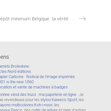
Machines à sous dépôt minimum Belgique : la vérité crue derrière les promesses de “bonus”
iens
arnets Broleskine
ctes Nord éditions
apier Carbone : festival de l’image imprimée
001 is the new 1060
ocation et vente de machines à badges
rinne vend des trucs : ma papeterie en ligne
: Je
uis revendeuse pour les
stylos Kaweco Sport
, les
rayons multicolores Koh-i-noor
, les
iseaux Penco
, des
outils de reliure
et plein d’autres