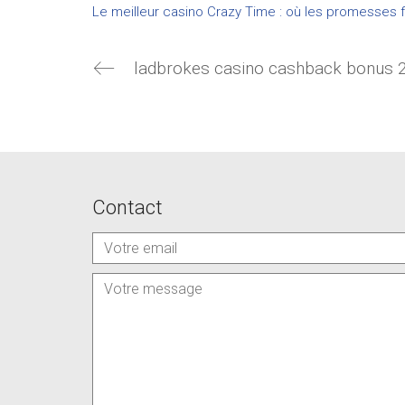
Le meilleur casino Crazy Time : où les promesses 
Contact