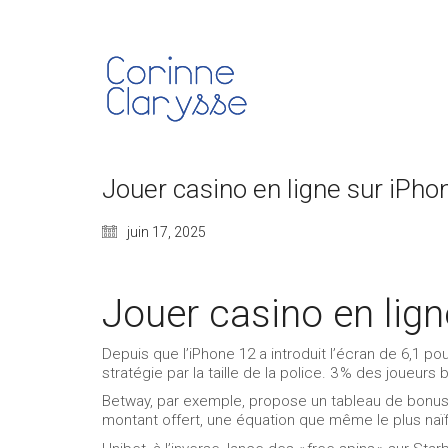
Jouer casino en ligne sur iPhone
juin 17, 2025
Jouer casino en ligne
Depuis que l’iPhone 12 a introduit l’écran de 6,1 
stratégie par la taille de la police. 3 % des joueurs
Betway, par exemple, propose un tableau de bonus où l
montant offert, une équation que même le plus naï