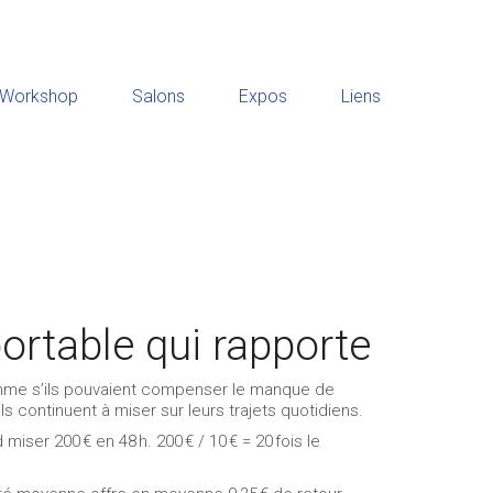
 Workshop
Salons
Expos
Liens
 portable qui rapporte
 comme s’ils pouvaient compenser le manque de
ils continuent à miser sur leurs trajets quotidiens.
miser 200 € en 48 h. 200 € / 10 € = 20 fois le