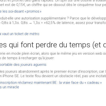
arburst et promet des gains rapides. Un spin sur une bobine à volat
 net est de 0,15 €, un chiffre qui se dissout dès le cinquième tour p
re les soi-disant « promos »
roduit-elle une autorisation supplémentaire ? Parce que le dévelop
 s à 1,3 s. 0,8 s → 1,3 s = +62,5 % de latence, assez pour transfo
i vaut un ticket de métro
s qui font perdre du temps (et d
e en mode plein écran, alors que le même jeu en version web sur 
us de temps à recharger qu’à jouer.
portable des joueurs aguerris
s joueurs abandonnent après le premier écran d’inscription, car l
 un iPhone SE. Le texte flou devient un obstacle réel, pas une incitat
nscription réclamez maintenant BE : la vraie face du « cadeau »
s un miracle