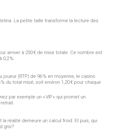
ina. La petite taille transforme la lecture des
pour arriver à 250 € de mise totale. Ce nombre est
à 0,2 %.
u joueur (RTP) de 96 % en moyenne, le casino
 % du total misé, soit environ 1,20 € pour chaque
enez par exemple un « VIP » qui promet un
etrait.
la réalité demeure un calcul froid. Et puis, qui
d gris?