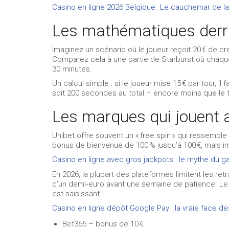
Casino en ligne 2026 Belgique : Le cauchemar de l
Les mathématiques derriè
Imaginez un scénario où le joueur reçoit 20 € de cré
Comparez cela à une partie de Starburst où chaque
30 minutes.
Un calcul simple : si le joueur mise 15 € par tour,
soit 200 secondes au total – encore moins que le t
Les marques qui jouent a
Unibet offre souvent un « free spin » qui ressemble
bonus de bienvenue de 100 % jusqu’à 100 €, mais im
Casino en ligne avec gros jackpots : le mythe du 
En 2026, la plupart des plateformes limitent les retr
d’un demi‑euro avant une semaine de patience. Le c
est saisissant.
Casino en ligne dépôt Google Pay : la vraie face d
Bet365 – bonus de 10 €