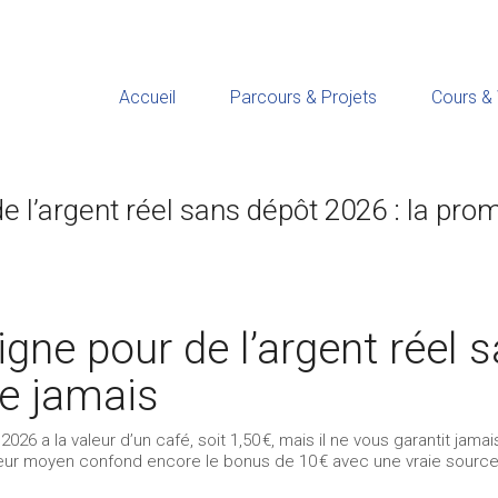
Accueil
Parcours & Projets
Cours &
de l’argent réel sans dépôt 2026 : la pro
igne pour de l’argent réel 
e jamais
2026 a la valeur d’un café, soit 1,50 €, mais il ne vous garantit jam
eur moyen confond encore le bonus de 10 € avec une vraie source d