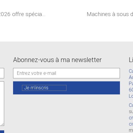
ladbrokes casino cashback bonus 2026 offre spéciale Belgique : la réalité crue derrière le vernis
Abonnez-vous à ma newsletter
L
C
A
P
6
L
Co
s
c
c
ma