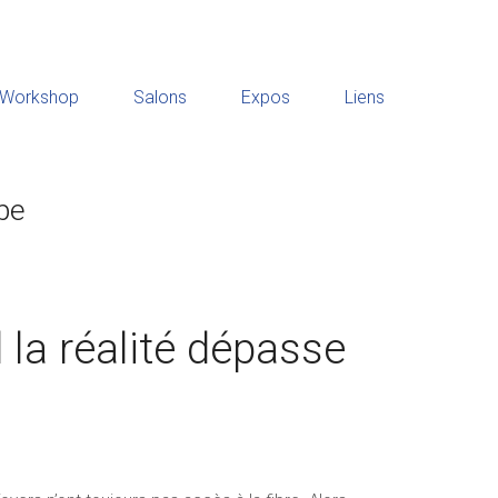
 Workshop
Salons
Expos
Liens
ype
 la réalité dépasse