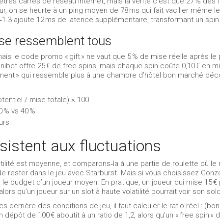
tres carrés de réseau internet, mais la vérité c’est que 27 % des fo
, on se heurte à un ping moyen de 78 ms qui fait vaciller même le 
S‑1.3 ajoute 12 ms de latence supplémentaire, transformant un spin
 se ressemblent tous
s le code promo « gift » ne vaut que 5 % de mise réelle après le p
 Unibet offre 25 € de free spins, mais chaque spin coûte 0,10 € en m
atment » qui ressemble plus à une chambre d’hôtel bon marché déco
tentiel / mise totale) × 100
0 % vs 40 %
ours
sistent aux fluctuations
ilité est moyenne, et comparons‑la à une partie de roulette où le 
 rester dans le jeu avec Starburst. Mais si vous choisissez Gonzo’s
le budget d’un joueur moyen. En pratique, un joueur qui mise 15 € p
 alors qu’un joueur sur un slot à haute volatilité pourrait voir son s
rrière des conditions de jeu, il faut calculer le ratio réel : (bonu
épôt de 100 € aboutit à un ratio de 1,2, alors qu’un « free spin »