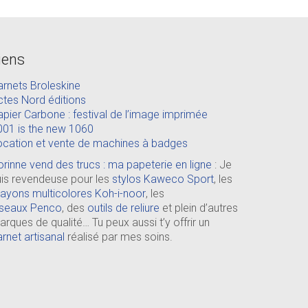
iens
arnets Broleskine
ctes Nord éditions
apier Carbone : festival de l’image imprimée
001 is the new 1060
ocation et vente de machines à badges
rinne vend des trucs : ma papeterie en ligne
: Je
uis revendeuse pour les
stylos Kaweco Sport
, les
rayons multicolores Koh-i-noor
, les
iseaux Penco
, des
outils de reliure
et plein d’autres
rques de qualité… Tu peux aussi t’y offrir un
rnet artisanal
réalisé par mes soins.