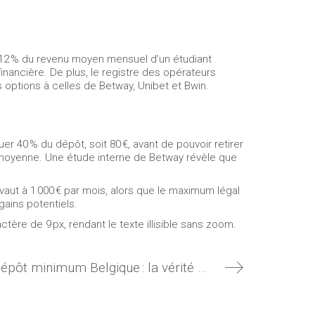
 12 % du revenu moyen mensuel d’un étudiant
financière. De plus, le registre des opérateurs
s options à celles de Betway, Unibet et Bwin.
ouer 40 % du dépôt, soit 80 €, avant de pouvoir retirer
n moyenne. Une étude interne de Betway révèle que
uivaut à 1 000 € par mois, alors que le maximum légal
 gains potentiels.
actère de 9 px, rendant le texte illisible sans zoom.
Machines à sous dépôt minimum Belgique : la vérité crue derrière les promesses de “bonus”