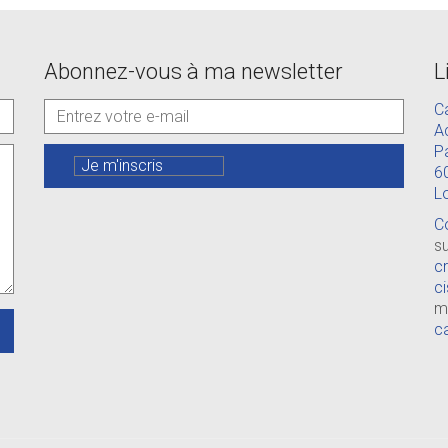
Abonnez-vous à ma newsletter
L
C
A
P
6
L
Co
s
c
c
ma
ca