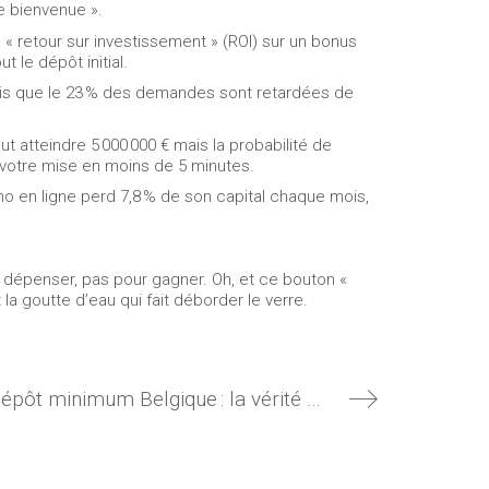
e bienvenue ».
 « retour sur investissement » (ROI) sur un bonus
 le dépôt initial.
mais que le 23 % des demandes sont retardées de
t atteindre 5 000 000 € mais la probabilité de
r votre mise en moins de 5 minutes.
 en ligne perd 7,8 % de son capital chaque mois,
ur dépenser, pas pour gagner. Oh, et ce bouton «
la goutte d’eau qui fait déborder le verre.
Machines à sous dépôt minimum Belgique : la vérité crue derrière les promesses de “bonus”