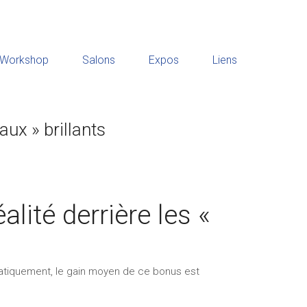
 Workshop
Salons
Expos
Liens
aux » brillants
alité derrière les «
matiquement, le gain moyen de ce bonus est