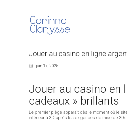
Jouer au casino en ligne argent 
juin 17, 2025
Jouer au casino en li
cadeaux » brillants
Le premier piège apparaît dès le moment où le sit
inférieur à 3 € après les exigences de mise de 30