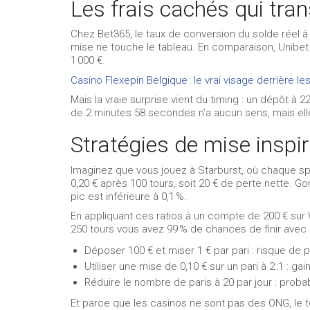
Les frais cachés qui tra
Chez Bet365, le taux de conversion du solde réel à l
mise ne touche le tableau. En comparaison, Unibet 
1 000 €.
Casino Flexepin Belgique : le vrai visage derrière le
Mais la vraie surprise vient du timing : un dépôt à
de 2 minutes 58 secondes n’a aucun sens, mais ell
Stratégies de mise insp
Imaginez que vous jouez à Starburst, où chaque sp
0,20 € après 100 tours, soit 20 € de perte nette. Go
pic est inférieure à 0,1 %.
En appliquant ces ratios à un compte de 200 € sur
250 tours vous avez 99 % de chances de finir avec
Déposer 100 € et miser 1 € par pari : risque de
Utiliser une mise de 0,10 € sur un pari à 2 :1 : g
Réduire le nombre de paris à 20 par jour : proba
Et parce que les casinos ne sont pas des ONG, le te