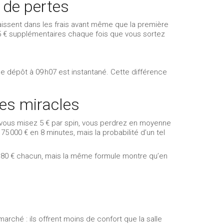
 de pertes
araissent dans les frais avant même que la première
 15 € supplémentaires chaque fois que vous sortez
ême dépôt à 09 h07 est instantané. Cette différence
des miracles
i vous misez 5 € par spin, vous perdrez en moyenne
75 000 € en 8 minutes, mais la probabilité d’un tel
 0,80 € chacun, mais la même formule montre qu’en
rché : ils offrent moins de confort que la salle