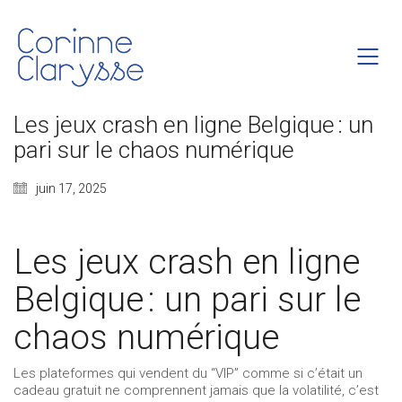
Les jeux crash en ligne Belgique : un
pari sur le chaos numérique
juin 17, 2025
Les jeux crash en ligne
Belgique : un pari sur le
chaos numérique
Les plateformes qui vendent du “VIP” comme si c’était un
cadeau gratuit ne comprennent jamais que la volatilité, c’est