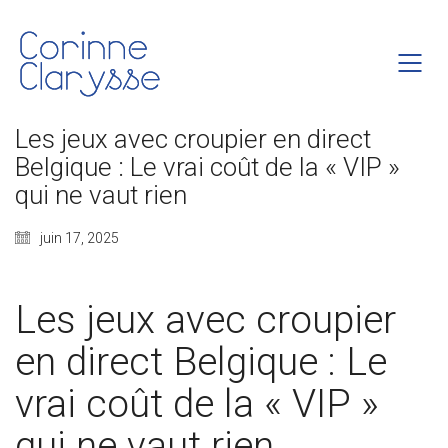
Les jeux avec croupier en direct
Belgique : Le vrai coût de la « VIP »
qui ne vaut rien
juin 17, 2025
Les jeux avec croupier
en direct Belgique : Le
vrai coût de la « VIP »
qui ne vaut rien