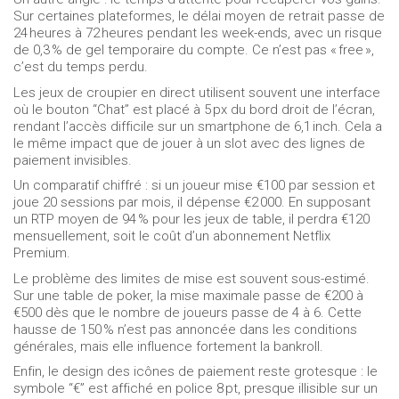
Sur certaines plateformes, le délai moyen de retrait passe de
24 heures à 72 heures pendant les week-ends, avec un risque
de 0,3 % de gel temporaire du compte. Ce n’est pas « free »,
c’est du temps perdu.
Les jeux de croupier en direct utilisent souvent une interface
où le bouton “Chat” est placé à 5 px du bord droit de l’écran,
rendant l’accès difficile sur un smartphone de 6,1 inch. Cela a
le même impact que de jouer à un slot avec des lignes de
paiement invisibles.
Un comparatif chiffré : si un joueur mise €100 par session et
joue 20 sessions par mois, il dépense €2 000. En supposant
un RTP moyen de 94 % pour les jeux de table, il perdra €120
mensuellement, soit le coût d’un abonnement Netflix
Premium.
Le problème des limites de mise est souvent sous-estimé.
Sur une table de poker, la mise maximale passe de €200 à
€500 dès que le nombre de joueurs passe de 4 à 6. Cette
hausse de 150 % n’est pas annoncée dans les conditions
générales, mais elle influence fortement la bankroll.
Enfin, le design des icônes de paiement reste grotesque : le
symbole “€” est affiché en police 8 pt, presque illisible sur un