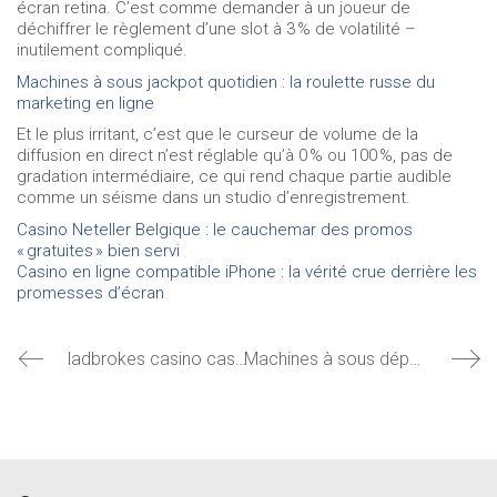
écran retina. C’est comme demander à un joueur de
déchiffrer le règlement d’une slot à 3 % de volatilité –
inutilement compliqué.
Machines à sous jackpot quotidien : la roulette russe du
marketing en ligne
Et le plus irritant, c’est que le curseur de volume de la
diffusion en direct n’est réglable qu’à 0 % ou 100 %, pas de
gradation intermédiaire, ce qui rend chaque partie audible
comme un séisme dans un studio d’enregistrement.
Casino Neteller Belgique : le cauchemar des promos
« gratuites » bien servi
Casino en ligne compatible iPhone : la vérité crue derrière les
promesses d’écran
ladbrokes casino cashback bonus 2026 offre spéciale Belgique : la réalité crue derrière le vernis
Machines à sous dépôt minimum Belgique : la vérité crue derrière les promesses de “bonus”