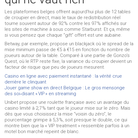
Les plateformes belges offrent aujourd’hui plus de 12 tables
de croupier en direct, mais le taux de redistribution réel
tourne souvent autour de 92 % contre les 97 % affichés sur
les sites de machine à sous comme Starburst. Et ça, même
si vous pensez que chaque “gift” offert est une aubaine.
Betway, par exemple, propose un blackjack où le spread de la
mise minimum passe de €5 à €15 en fonction du nombre de
joueurs autour de la table. Comparé à une partie de Gonzo’s
Quest, où le RTP reste fixe, la variance du croupier devient un
facteur de risque que peu de joueurs mesurent.
Casino en ligne avec paiement instantané : la vérité crue
derrière le clinquant
Jouer game show en direct Belgique : Le gros mensonge
des soi‑disant « VIP » en streaming
Unibet propose une roulette française avec un avantage du
casino limité à 2,7 % tant que le joueur mise sur le zéro. Mais
dès que vous choisissez la mise “voisin du zéro”, le
pourcentage grimpe à 5,3 %, soit presque le double, ce qui
montre bien que la « VIP treatment » ressemble parfois à un
motel bon marché repeint de blanc.