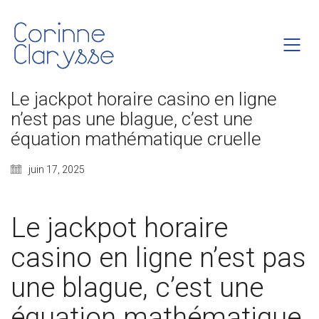
Le jackpot horaire casino en ligne
n’est pas une blague, c’est une
équation mathématique cruelle
juin 17, 2025
Le jackpot horaire
casino en ligne n’est pas
une blague, c’est une
équation mathématique