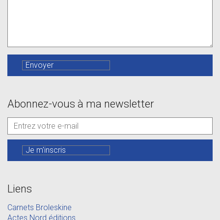
Abonnez-vous à ma newsletter
Liens
Carnets Broleskine
Actes Nord éditions