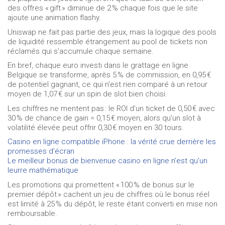
des offres « gift » diminue de 2 % chaque fois que le site
ajoute une animation flashy.
Uniswap ne fait pas partie des jeux, mais la logique des pools
de liquidité ressemble étrangement au pool de tickets non
réclamés qui s’accumule chaque semaine.
En bref, chaque euro investi dans le grattage en ligne
Belgique se transforme, après 5 % de commission, en 0,95 €
de potentiel gagnant, ce qui n’est rien comparé à un retour
moyen de 1,07 € sur un spin de slot bien choisi.
Les chiffres ne mentent pas : le ROI d’un ticket de 0,50 € avec
30 % de chance de gain = 0,15 € moyen, alors qu’un slot à
volatilité élevée peut offrir 0,30 € moyen en 30 tours.
Casino en ligne compatible iPhone : la vérité crue derrière les
promesses d’écran
Le meilleur bonus de bienvenue casino en ligne n’est qu’un
leurre mathématique
Les promotions qui promettent « 100 % de bonus sur le
premier dépôt » cachent un jeu de chiffres où le bonus réel
est limité à 25 % du dépôt, le reste étant converti en mise non
remboursable.