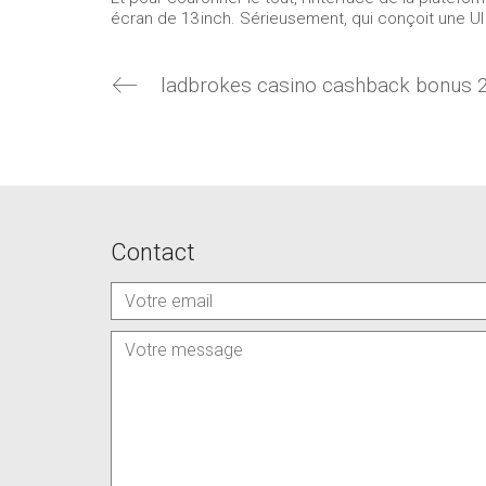
écran de 13 inch. Sérieusement, qui conçoit une UI 
Contact