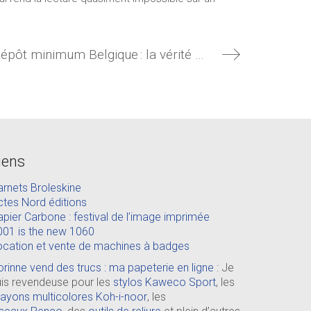
Machines à sous dépôt minimum Belgique : la vérité crue derrière les promesses de “bonus”
iens
arnets Broleskine
ctes Nord éditions
apier Carbone : festival de l’image imprimée
001 is the new 1060
ocation et vente de machines à badges
rinne vend des trucs : ma papeterie en ligne
: Je
uis revendeuse pour les
stylos Kaweco Sport
, les
rayons multicolores Koh-i-noor
, les