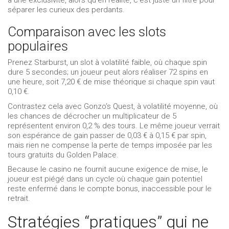
séparer les curieux des perdants.
Comparaison avec les slots
populaires
Prenez Starburst, un slot à volatilité faible, où chaque spin
dure 5 secondes; un joueur peut alors réaliser 72 spins en
une heure, soit 7,20 € de mise théorique si chaque spin vaut
0,10 €.
Contrastez cela avec Gonzo’s Quest, à volatilité moyenne, où
les chances de décrocher un multiplicateur de 5
représentent environ 0,2 % des tours. Le même joueur verrait
son espérance de gain passer de 0,03 € à 0,15 € par spin,
mais rien ne compense la perte de temps imposée par les
tours gratuits du Golden Palace.
Because le casino ne fournit aucune exigence de mise, le
joueur est piégé dans un cycle où chaque gain potentiel
reste enfermé dans le compte bonus, inaccessible pour le
retrait.
Stratégies “pratiques” qui ne