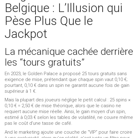
Belgique : L’Illusion qui
Pèse Plus Que le
Jackpot
La mécanique cachée derrière
les “tours gratuits”
En 2023, le Golden Palace a proposé 25 tours gratuits sans
exigence de mise, prétendant que chaque spin vaut 0,10 €;
pourtant, 0,10 € dans un spin ne garantit aucune fois de gain
supérieur à 1 €.
Mais la plupart des joueurs néglige le petit calcul : 25 spins ×
0,10 € = 2,50 € de mise théorique, alors que le casino ne
requiert aucune mise réelle. Ainsi, le gain moyen d’un spin,
estimé à 0,03 € selon les tables de volatilité, ne couvre même
pas le coût d’une tasse de café.
And le marketing ajoute une couche de “VIP” pour faire croire
à une exclusivité, alors qu’en réalité, c’est juste un filtre pour