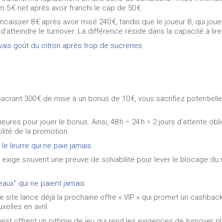
 5 € net après avoir franchi le cap de 50 €.
encaisser 8 € après avoir misé 240 €, tandis que le joueur B, qui jo
d’atteindre le turnover. La différence réside dans la capacité à lir
vais goût du citron après trop de sucreries
acrant 300 € de mise à un bonus de 10 €, vous sacrifiez potentiell
eures pour jouer le bonus. Ainsi, 48 h ÷ 24 h = 2 jours d’attente obl
ilité de la promotion.
le leurre qui ne paie jamais
qui exige souvent une preuve de solvabilité pour lever le blocage du 
eaux” qui ne paient jamais
 site lance déjà la prochaine offre « VIP » qui promet un cashback 
xelles en avril.
t offrent un rythme de jeu qui rend les exigences de turnover p