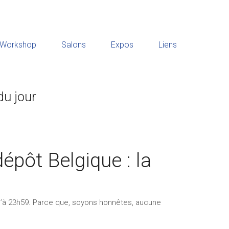
 Workshop
Salons
Expos
Liens
du jour
épôt Belgique : la
squ’à 23h59. Parce que, soyons honnêtes, aucune