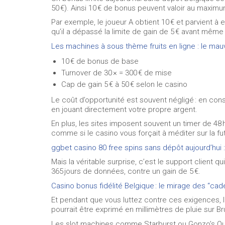
50 €). Ainsi 10 € de bonus peuvent valoir au maximum
Par exemple, le joueur A obtient 10 € et parvient à 
qu’il a dépassé la limite de gain de 5 € avant même 
Les machines à sous thème fruits en ligne : le mau
10 € de bonus de base
Turnover de 30 × = 300 € de mise
Cap de gain 5 € à 50 € selon le casino
Le coût d’opportunité est souvent négligé : en cons
en jouant directement votre propre argent.
En plus, les sites imposent souvent un timer de 48 h
comme si le casino vous forçait à méditer sur la fut
ggbet casino 80 free spins sans dépôt aujourd’hui : 
Mais la véritable surprise, c’est le support client 
365 jours de données, contre un gain de 5 €.
Casino bonus fidélité Belgique : le mirage des “cad
Et pendant que vous luttez contre ces exigences, le
pourrait être exprimé en millimètres de pluie sur Bru
Les slot machines comme Starburst ou Gonzo’s Ques