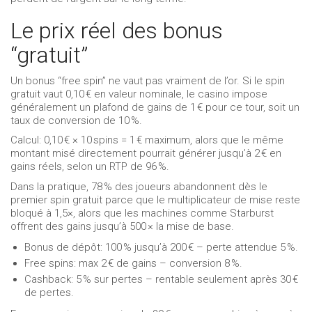
Le prix réel des bonus
“gratuit”
Un bonus “free spin” ne vaut pas vraiment de l’or. Si le spin
gratuit vaut 0,10 € en valeur nominale, le casino impose
généralement un plafond de gains de 1 € pour ce tour, soit un
taux de conversion de 10 %.
Calcul: 0,10 € × 10 spins = 1 € maximum, alors que le même
montant misé directement pourrait générer jusqu’à 2 € en
gains réels, selon un RTP de 96 %.
Dans la pratique, 78 % des joueurs abandonnent dès le
premier spin gratuit parce que le multiplicateur de mise reste
bloqué à 1,5×, alors que les machines comme Starburst
offrent des gains jusqu’à 500 × la mise de base.
Bonus de dépôt: 100 % jusqu’à 200 € – perte attendue 5 %.
Free spins: max 2 € de gains – conversion 8 %.
Cashback: 5 % sur pertes – rentable seulement après 30 €
de pertes.