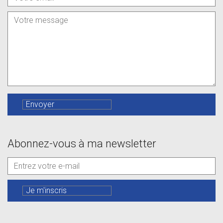
Abonnez-vous à ma newsletter