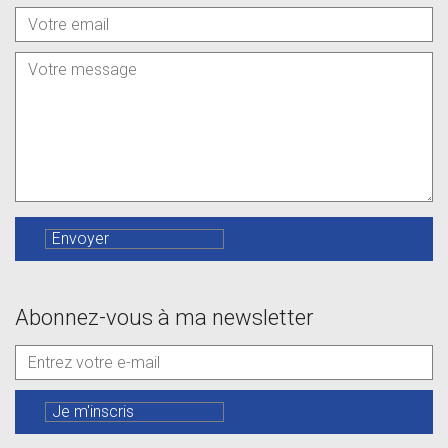
Abonnez-vous à ma newsletter