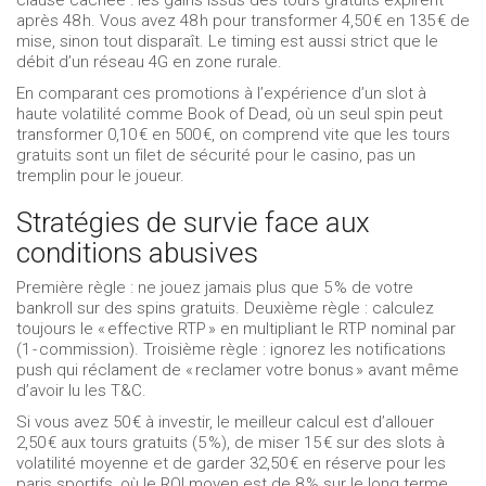
clause cachée : les gains issus des tours gratuits expirent
après 48 h. Vous avez 48 h pour transformer 4,50 € en 135 € de
mise, sinon tout disparaît. Le timing est aussi strict que le
débit d’un réseau 4G en zone rurale.
En comparant ces promotions à l’expérience d’un slot à
haute volatilité comme Book of Dead, où un seul spin peut
transformer 0,10 € en 500 €, on comprend vite que les tours
gratuits sont un filet de sécurité pour le casino, pas un
tremplin pour le joueur.
Stratégies de survie face aux
conditions abusives
Première règle : ne jouez jamais plus que 5 % de votre
bankroll sur des spins gratuits. Deuxième règle : calculez
toujours le « effective RTP » en multipliant le RTP nominal par
(1 - commission). Troisième règle : ignorez les notifications
push qui réclament de « reclamer votre bonus » avant même
d’avoir lu les T&C.
Si vous avez 50 € à investir, le meilleur calcul est d’allouer
2,50 € aux tours gratuits (5 %), de miser 15 € sur des slots à
volatilité moyenne et de garder 32,50 € en réserve pour les
paris sportifs, où le ROI moyen est de 8 % sur le long terme.