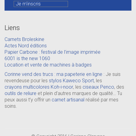
Liens
Carnets Broleskine
Actes Nord éditions
Papier Carbone : festival de l’image imprimée
6001 is the new 1060
Location et vente de machines à badges
Corinne vend des trucs : ma papeterie en ligne
: Je suis
revendeuse pour les
stylos Kaweco Sport
, les
crayons multicolores Koh-i-noor
, les
ciseaux Penco
, des
outils de reliure
et plein d’autres marques de qualité… Tu
peux aussi t’y offrir un
carnet artisanal
réalisé par mes
soins.