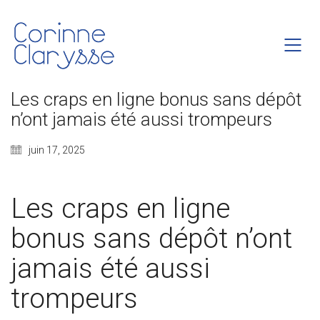
Les craps en ligne bonus sans dépôt
n’ont jamais été aussi trompeurs
juin 17, 2025
Les craps en ligne
bonus sans dépôt n’ont
jamais été aussi
trompeurs