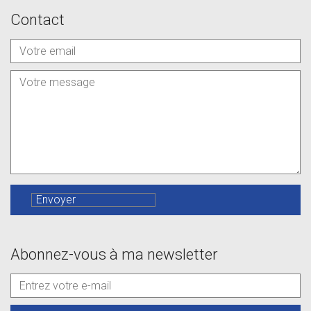
Contact
Abonnez-vous à ma newsletter