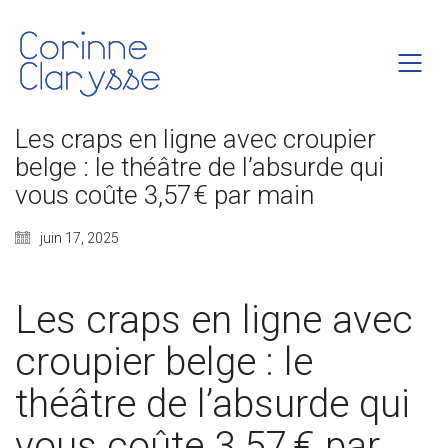
Les craps en ligne avec croupier
belge : le théâtre de l’absurde qui
vous coûte 3,57 € par main
juin 17, 2025
Les craps en ligne avec
croupier belge : le
théâtre de l’absurde qui
vous coûte 3,57 € par