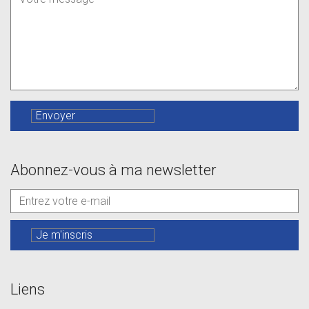
Abonnez-vous à ma newsletter
Liens