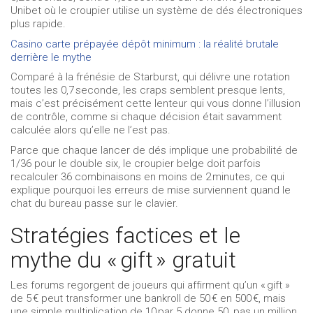
Unibet où le croupier utilise un système de dés électroniques
plus rapide.
Casino carte prépayée dépôt minimum : la réalité brutale
derrière le mythe
Comparé à la frénésie de Starburst, qui délivre une rotation
toutes les 0,7 seconde, les craps semblent presque lents,
mais c’est précisément cette lenteur qui vous donne l’illusion
de contrôle, comme si chaque décision était savamment
calculée alors qu’elle ne l’est pas.
Parce que chaque lancer de dés implique une probabilité de
1/36 pour le double six, le croupier belge doit parfois
recalculer 36 combinaisons en moins de 2 minutes, ce qui
explique pourquoi les erreurs de mise surviennent quand le
chat du bureau passe sur le clavier.
Stratégies factices et le
mythe du « gift » gratuit
Les forums regorgent de joueurs qui affirment qu’un « gift »
de 5 € peut transformer une bankroll de 50 € en 500 €, mais
une simple multiplication de 10 par 5 donne 50, pas un million.