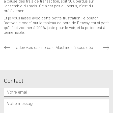
à cause des frais de transaction, soit 30 € perdus sur
l’ensemble du mois. Ce n’est pas du bonus, c’est du
prélèvement.
Et je vous laisse avec cette petite frustration : le bouton
“activer le code” sur le tableau de bord de Betway est si petit
qu’il faut zoomer à 200 % juste pour le voir, et la police est à
peine lisible.
ladbrokes casino cashback bonus 2026 offre spéciale Belgique : la réalité crue derrière le vernis
Machines à sous dépôt minimum Belgique : la vérité crue derrière les promesses de “bonus”
Contact