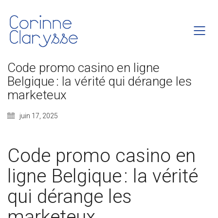
Code promo casino en ligne
Belgique : la vérité qui dérange les
marketeux
juin 17, 2025
Code promo casino en
ligne Belgique : la vérité
qui dérange les
marketeux