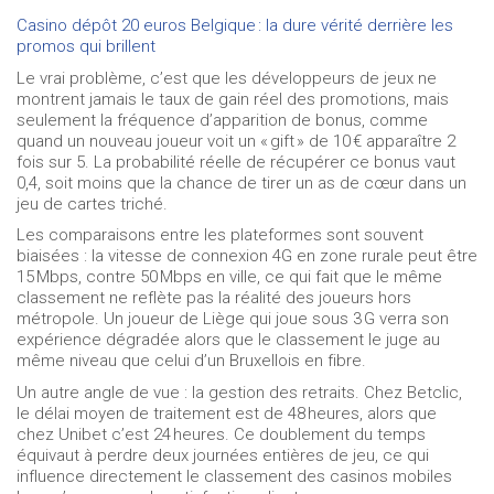
Casino dépôt 20 euros Belgique : la dure vérité derrière les
promos qui brillent
Le vrai problème, c’est que les développeurs de jeux ne
montrent jamais le taux de gain réel des promotions, mais
seulement la fréquence d’apparition de bonus, comme
quand un nouveau joueur voit un « gift » de 10 € apparaître 2
fois sur 5. La probabilité réelle de récupérer ce bonus vaut
0,4, soit moins que la chance de tirer un as de cœur dans un
jeu de cartes triché.
Les comparaisons entre les plateformes sont souvent
biaisées : la vitesse de connexion 4G en zone rurale peut être
15 Mbps, contre 50 Mbps en ville, ce qui fait que le même
classement ne reflète pas la réalité des joueurs hors
métropole. Un joueur de Liège qui joue sous 3 G verra son
expérience dégradée alors que le classement le juge au
même niveau que celui d’un Bruxellois en fibre.
Un autre angle de vue : la gestion des retraits. Chez Betclic,
le délai moyen de traitement est de 48 heures, alors que
chez Unibet c’est 24 heures. Ce doublement du temps
équivaut à perdre deux journées entières de jeu, ce qui
influence directement le classement des casinos mobiles