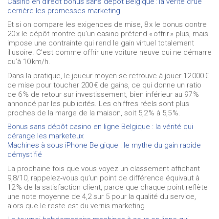
Casino en direct bonus sans dépôt Belgique : la vérité crue
derrière les promesses marketing
Et si on compare les exigences de mise, 8 x le bonus contre
20 x le dépôt montre qu’un casino prétend « offrir » plus, mais
impose une contrainte qui rend le gain virtuel totalement
illusoire. C’est comme offrir une voiture neuve qui ne démarre
qu’à 10 km/h.
Dans la pratique, le joueur moyen se retrouve à jouer 12 000 €
de mise pour toucher 200 € de gains, ce qui donne un ratio
de 6 % de retour sur investissement, bien inférieur au 97 %
annoncé par les publicités. Les chiffres réels sont plus
proches de la marge de la maison, soit 5,2 % à 5,5 %.
Bonus sans dépôt casino en ligne Belgique : la vérité qui
dérange les marketeux
Machines à sous iPhone Belgique : le mythe du gain rapide
démystifié
La prochaine fois que vous voyez un classement affichant
9,8/10, rappelez‑vous qu’un point de différence équivaut à
12 % de la satisfaction client, parce que chaque point reflète
une note moyenne de 4,2 sur 5 pour la qualité du service,
alors que le reste est du vernis marketing.