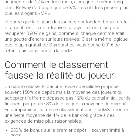
augmenter de 27 % en trois mois, alors que le même rang
chez Betway n’a bougé que de 3 %. Les chiffres pèsent plus
que les slogans « VIP ».
Et parce que la plupart des joueurs confondent bonus gratuit
et argent réel, ils se retrouvent à payer 5 € de mise pour
récupérer 0,80 € de gains, comme si chaque centime était
une goutte d’encre sur leurs relevés. C’est la même logique
que le spin gratuit de Starburst qui vous donne 0,01 € de
retour, puis vous laisse à la porte.
Comment le classement
fausse la réalité du joueur
Un casino classé 1ᵉʳ par une revue spécialisée propose
souvent 150 % de dépôt, mais la moyenne des joueurs qui
acceptent l’offre ne dépasse pas 12 % du capital initial, car ils
finissent par perdre 8 % de plus que la moyenne du marché.
En comparaison, le même classement pour Lucky31 montre
une perte moyenne de 4 % de la bankroll, grâce à des
exigences de mise plus raisonnables.
250 % de bonus sur le premier dépôt – souvent limité à