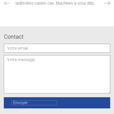
ladbrokes casino cashback bonus 2026 offre spéciale Belgique : la réalité crue derrière le vernis
Machines à sous dépôt minimum Belgique : la vérité crue derrière les promesses de “bonus”
Contact