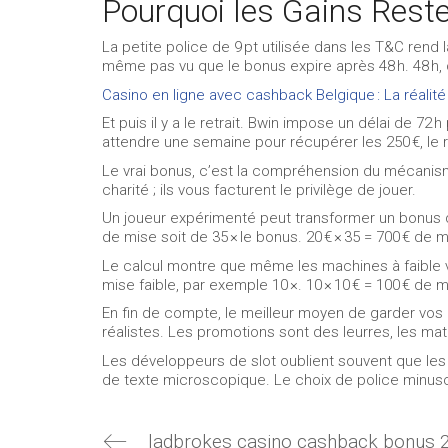
Pourquoi les Gains Reste
La petite police de 9 pt utilisée dans les T&C rend
même pas vu que le bonus expire après 48 h. 48 h, c’
Casino en ligne avec cashback Belgique : La réalit
Et puis il y a le retrait. Bwin impose un délai de 
attendre une semaine pour récupérer les 250 €, le 
Le vrai bonus, c’est la compréhension du mécanisme
charité ; ils vous facturent le privilège de jouer.
Un joueur expérimenté peut transformer un bonus de
de mise soit de 35 × le bonus. 20 € × 35 = 700 € de
Le calcul montre que même les machines à faible 
mise faible, par exemple 10 ×. 10 × 10 € = 100 € de 
En fin de compte, le meilleur moyen de garder vos 
réalistes. Les promotions sont des leurres, les mat
Les développeurs de slot oublient souvent que les
de texte microscopique. Le choix de police minusc