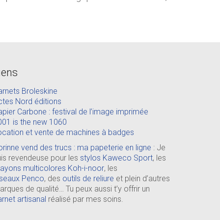
iens
arnets Broleskine
ctes Nord éditions
apier Carbone : festival de l’image imprimée
001 is the new 1060
ocation et vente de machines à badges
rinne vend des trucs : ma papeterie en ligne
: Je
uis revendeuse pour les
stylos Kaweco Sport
, les
rayons multicolores Koh-i-noor
, les
iseaux Penco
, des
outils de reliure
et plein d’autres
rques de qualité… Tu peux aussi t’y offrir un
rnet artisanal
réalisé par mes soins.