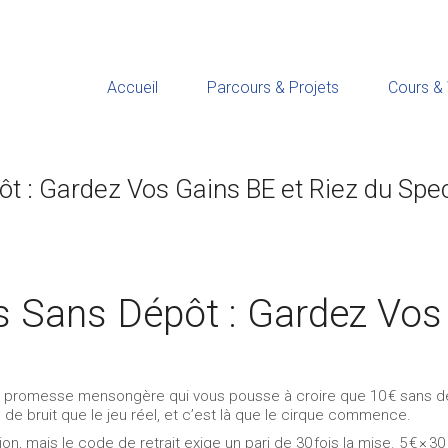
Accueil
Parcours & Projets
Cours &
t : Gardez Vos Gains BE et Riez du Spe
 Sans Dépôt : Gardez Vos 
a promesse mensongère qui vous pousse à croire que 10 € sans dép
s de bruit que le jeu réel, et c’est là que le cirque commence.
ion, mais le code de retrait exige un pari de 30 fois la mise. 5 € ×