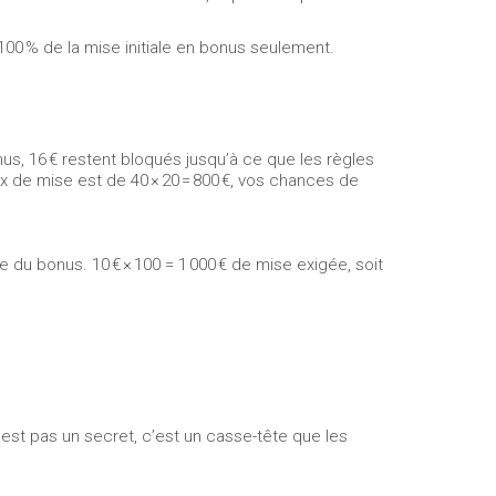
100 % de la mise initiale en bonus seulement.
us, 16 € restent bloqués jusqu’à ce que les règles
ux de mise est de 40 × 20 = 800 €, vos chances de
 du bonus. 10 € × 100 = 1 000 € de mise exigée, soit
 n’est pas un secret, c’est un casse-tête que les