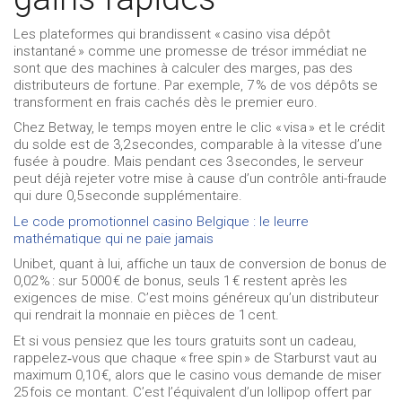
Les plateformes qui brandissent « casino visa dépôt
instantané » comme une promesse de trésor immédiat ne
sont que des machines à calculer des marges, pas des
distributeurs de fortune. Par exemple, 7 % de vos dépôts se
transforment en frais cachés dès le premier euro.
Chez Betway, le temps moyen entre le clic « visa » et le crédit
du solde est de 3,2 secondes, comparable à la vitesse d’une
fusée à poudre. Mais pendant ces 3 secondes, le serveur
peut déjà rejeter votre mise à cause d’un contrôle anti-fraude
qui dure 0,5 seconde supplémentaire.
Le code promotionnel casino Belgique : le leurre
mathématique qui ne paie jamais
Unibet, quant à lui, affiche un taux de conversion de bonus de
0,02 % : sur 5 000 € de bonus, seuls 1 € restent après les
exigences de mise. C’est moins généreux qu’un distributeur
qui rendrait la monnaie en pièces de 1 cent.
Et si vous pensiez que les tours gratuits sont un cadeau,
rappelez‑vous que chaque « free spin » de Starburst vaut au
maximum 0,10 €, alors que le casino vous demande de miser
25 fois ce montant. C’est l’équivalent d’un lollipop offert par