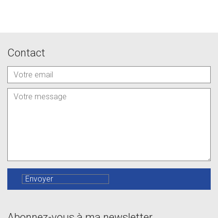
Contact
Abonnez-vous à ma newsletter