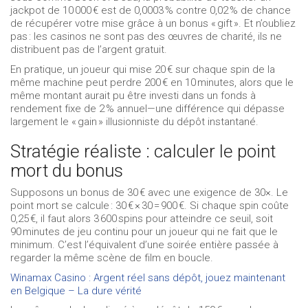
jackpot de 10 000 € est de 0,0003 % contre 0,02 % de chance
de récupérer votre mise grâce à un bonus « gift ». Et n’oubliez
pas : les casinos ne sont pas des œuvres de charité, ils ne
distribuent pas de l’argent gratuit.
En pratique, un joueur qui mise 20 € sur chaque spin de la
même machine peut perdre 200 € en 10 minutes, alors que le
même montant aurait pu être investi dans un fonds à
rendement fixe de 2 % annuel—une différence qui dépasse
largement le « gain » illusionniste du dépôt instantané.
Stratégie réaliste : calculer le point
mort du bonus
Supposons un bonus de 30 € avec une exigence de 30×. Le
point mort se calcule : 30 € × 30 = 900 €. Si chaque spin coûte
0,25 €, il faut alors 3 600 spins pour atteindre ce seuil, soit
90 minutes de jeu continu pour un joueur qui ne fait que le
minimum. C’est l’équivalent d’une soirée entière passée à
regarder la même scène de film en boucle.
Winamax Casino : Argent réel sans dépôt, jouez maintenant
en Belgique – La dure vérité