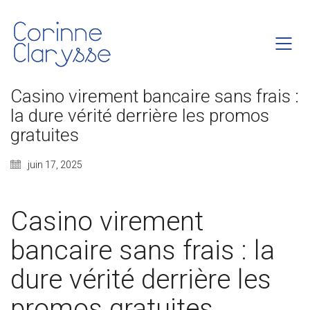
Casino virement bancaire sans frais :
la dure vérité derrière les promos
gratuites
juin 17, 2025
Casino virement
bancaire sans frais : la
dure vérité derrière les
promos gratuites