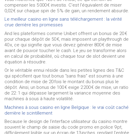
compenser les 5 000 € investis. C’est l’équivalent de miser
0,02 € sur chaque spin de 5 % de gain, un rendement absurde.
Le meilleur casino en ligne sans téléchargement : la vérité
crue derrière les promesses
And les plateformes comme Unibet offrent un bonus de 20 €
pour chaque dépôt de 50 €, mais imposent un playthrough de
40 x, ce qui signifie que vous devez générer 800 € de mise
avant de pouvoir toucher le cash. Le jeu se transforme alors
en calcul de probabilité, où chaque tour de slot devient une
équation à résoudre.
Or le véritable ennui réside dans les petites lignes des T&C
qui spécifient que tout bonus “sans frais” est soumis à une
condition de mise de 20 fois le montant du bonus plus le
dépôt. Ainsi, un bonus de 100 € exige 2 200 € de mise, un ratio
de 22 : 1 qui dépasse largement la variance moyenne des
machines à sous à haute volatilité.
Machines à sous casino en ligne Belgique : le vrai coût caché
derrière le scintillement
Because le design de l’interface utilisateur du casino montre
souvent le champ de saisie du code promo en police 9 pt,
difficilement lisible sur un écran de 13 inches, rendant l’entrée