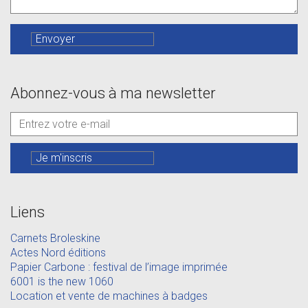
Abonnez-vous à ma newsletter
Liens
Carnets Broleskine
Actes Nord éditions
Papier Carbone : festival de l’image imprimée
6001 is the new 1060
Location et vente de machines à badges