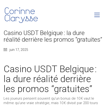
Casino USDT Belgique : la dure
réalité derrière les promos “gratuites”
juin 17, 2025
Casino USDT Belgique :
la dure réalité derrière
les promos “gratuites”
Les joueurs pensent souvent qu’un bonus de 10 € vaut le
même qu’une vraie stratégie, mais 10 € divisé par 200 tours