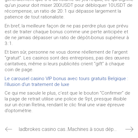
qu’un joueur doit miser 200 USDT pour débloquer 10 USDT de
récompense, un ratio de 20 : 1 qui dépasse largement la
patience de tout rationaliste.
En bref, la meilleure façon de ne pas perdre plus que prévu
est de traiter chaque bonus comme une perte anticipée et
de ne jamais dépasser un ratio de dépôt‑bonus supérieur à
3 : 1.
Et bien sûr, personne ne vous donne réellement de l’argent
“gratuit”. Les casinos sont des entreprises, pas des œuvres
caritatives, même si leurs publicités crient “gift” à chaque
coin de page.
Le carousel casino VIP bonus avec tours gratuits Belgique :
l’illusion d’un traitement de luxe
Ce qui me saoule le plus, c’est que le bouton “Confirmer” de
la page de retrait utilise une police de 9 pt, presque illisible
sur un écran Retina, rendant le clic final une vraie épreuve
d’optométrie.
ladbrokes casino cashback bonus 2026 offre spéciale Belgique : la réalité crue derrière le vernis
Machines à sous dépôt minimum Belgique : la vérité crue derrière les promesses de “bonus”