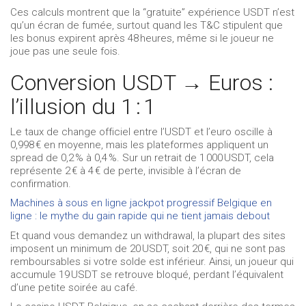
Ces calculs montrent que la “gratuite” expérience USDT n’est
qu’un écran de fumée, surtout quand les T&C stipulent que
les bonus expirent après 48 heures, même si le joueur ne
joue pas une seule fois.
Conversion USDT → Euros :
l’illusion du 1 : 1
Le taux de change officiel entre l’USDT et l’euro oscille à
0,998 € en moyenne, mais les plateformes appliquent un
spread de 0,2 % à 0,4 %. Sur un retrait de 1 000 USDT, cela
représente 2 € à 4 € de perte, invisible à l’écran de
confirmation.
Machines à sous en ligne jackpot progressif Belgique en
ligne : le mythe du gain rapide qui ne tient jamais debout
Et quand vous demandez un withdrawal, la plupart des sites
imposent un minimum de 20 USDT, soit 20 €, qui ne sont pas
remboursables si votre solde est inférieur. Ainsi, un joueur qui
accumule 19 USDT se retrouve bloqué, perdant l’équivalent
d’une petite soirée au café.