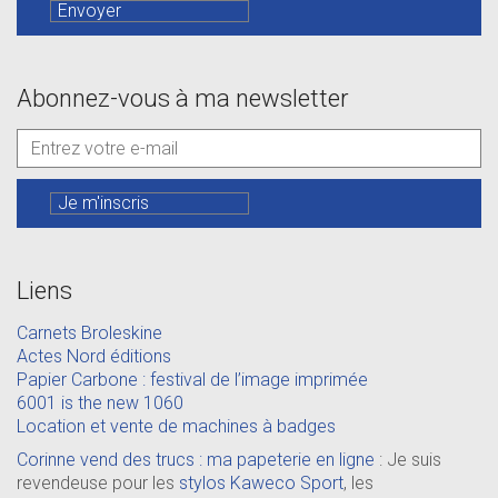
Abonnez-vous à ma newsletter
Liens
Carnets Broleskine
Actes Nord éditions
Papier Carbone : festival de l’image imprimée
6001 is the new 1060
Location et vente de machines à badges
Corinne vend des trucs : ma papeterie en ligne
: Je suis
revendeuse pour les
stylos Kaweco Sport
, les