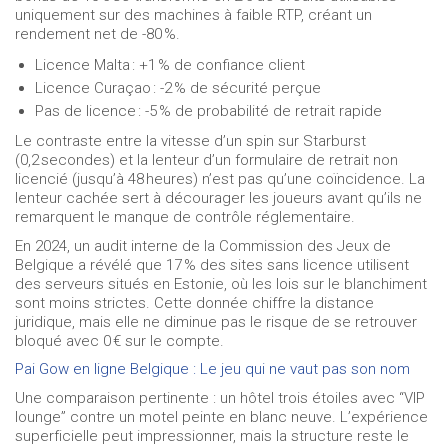
uniquement sur des machines à faible RTP, créant un
rendement net de -80 %.
Licence Malta : +1 % de confiance client
Licence Curaçao : -2 % de sécurité perçue
Pas de licence : -5 % de probabilité de retrait rapide
Le contraste entre la vitesse d’un spin sur Starburst
(0,2 secondes) et la lenteur d’un formulaire de retrait non
licencié (jusqu’à 48 heures) n’est pas qu’une coïncidence. La
lenteur cachée sert à décourager les joueurs avant qu’ils ne
remarquent le manque de contrôle réglementaire.
En 2024, un audit interne de la Commission des Jeux de
Belgique a révélé que 17 % des sites sans licence utilisent
des serveurs situés en Estonie, où les lois sur le blanchiment
sont moins strictes. Cette donnée chiffre la distance
juridique, mais elle ne diminue pas le risque de se retrouver
bloqué avec 0 € sur le compte.
Pai Gow en ligne Belgique : Le jeu qui ne vaut pas son nom
Une comparaison pertinente : un hôtel trois étoiles avec “VIP
lounge” contre un motel peinte en blanc neuve. L’expérience
superficielle peut impressionner, mais la structure reste le