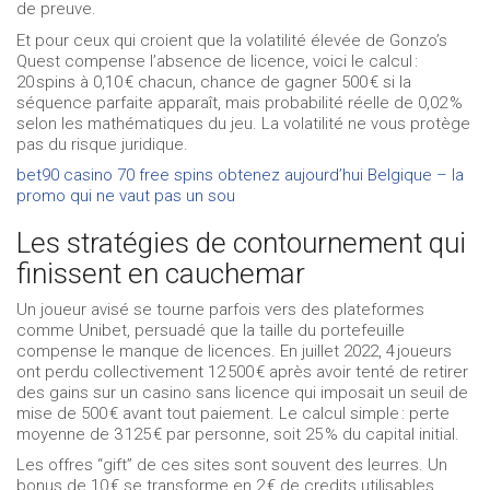
de preuve.
Et pour ceux qui croient que la volatilité élevée de Gonzo’s
Quest compense l’absence de licence, voici le calcul :
20 spins à 0,10 € chacun, chance de gagner 500 € si la
séquence parfaite apparaît, mais probabilité réelle de 0,02 %
selon les mathématiques du jeu. La volatilité ne vous protège
pas du risque juridique.
bet90 casino 70 free spins obtenez aujourd’hui Belgique – la
promo qui ne vaut pas un sou
Les stratégies de contournement qui
finissent en cauchemar
Un joueur avisé se tourne parfois vers des plateformes
comme Unibet, persuadé que la taille du portefeuille
compense le manque de licences. En juillet 2022, 4 joueurs
ont perdu collectivement 12 500 € après avoir tenté de retirer
des gains sur un casino sans licence qui imposait un seuil de
mise de 500 € avant tout paiement. Le calcul simple : perte
moyenne de 3 125 € par personne, soit 25 % du capital initial.
Les offres “gift” de ces sites sont souvent des leurres. Un
bonus de 10 € se transforme en 2 € de credits utilisables