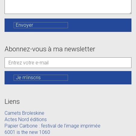
Abonnez-vous à ma newsletter
Liens
Carnets Broleskine
Actes Nord éditions
Papier Carbone : festival de l’image imprimée
6001 is the new 1060