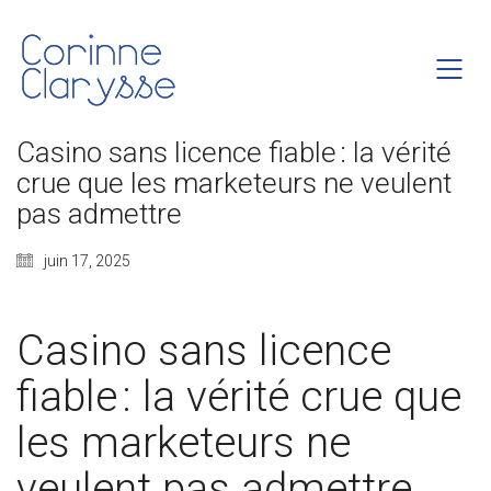
Casino sans licence fiable : la vérité
crue que les marketeurs ne veulent
pas admettre
juin 17, 2025
Casino sans licence
fiable : la vérité crue que
les marketeurs ne
veulent pas admettre