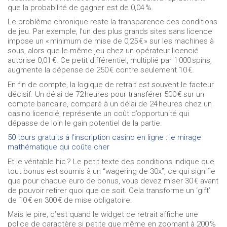
que la probabilité de gagner est de 0,04 %.
Le problème chronique reste la transparence des conditions
de jeu. Par exemple, l’un des plus grands sites sans licence
impose un « minimum de mise de 0,25 € » sur les machines à
sous, alors que le même jeu chez un opérateur licencié
autorise 0,01 €. Ce petit différentiel, multiplié par 1 000 spins,
augmente la dépense de 250 € contre seulement 10 €.
En fin de compte, la logique de retrait est souvent le facteur
décisif. Un délai de 72 heures pour transférer 500 € sur un
compte bancaire, comparé à un délai de 24 heures chez un
casino licencié, représente un coût d’opportunité qui
dépasse de loin le gain potentiel de la partie.
50 tours gratuits à l’inscription casino en ligne : le mirage
mathématique qui coûte cher
Et le véritable hic ? Le petit texte des conditions indique que
tout bonus est soumis à un “wagering de 30x”, ce qui signifie
que pour chaque euro de bonus, vous devez miser 30 € avant
de pouvoir retirer quoi que ce soit. Cela transforme un ‘gift’
de 10 € en 300 € de mise obligatoire.
Mais le pire, c’est quand le widget de retrait affiche une
police de caractère si petite que même en zoomant à 200 %