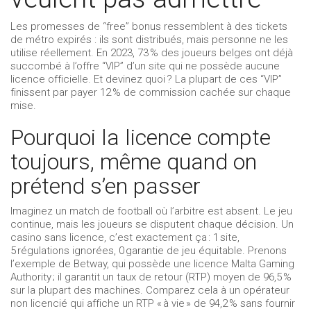
Les promesses de “free” bonus ressemblent à des tickets
de métro expirés : ils sont distribués, mais personne ne les
utilise réellement. En 2023, 73 % des joueurs belges ont déjà
succombé à l’offre “VIP” d’un site qui ne possède aucune
licence officielle. Et devinez quoi ? La plupart de ces “VIP”
finissent par payer 12 % de commission cachée sur chaque
mise.
Pourquoi la licence compte
toujours, même quand on
prétend s’en passer
Imaginez un match de football où l’arbitre est absent. Le jeu
continue, mais les joueurs se disputent chaque décision. Un
casino sans licence, c’est exactement ça : 1 site,
5 régulations ignorées, 0 garantie de jeu équitable. Prenons
l’exemple de Betway, qui possède une licence Malta Gaming
Authority ; il garantit un taux de retour (RTP) moyen de 96,5 %
sur la plupart des machines. Comparez cela à un opérateur
non licencié qui affiche un RTP « à vie » de 94,2 % sans fournir